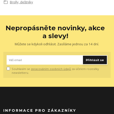
Brolly, deštníky
Nepropásněte novinky, akce
a slevy!
Můžete se kdykoli odhlásit. Zasíláme jednou za 14 dní.
Přihlásit se
Souhlasím se
zpracováním osobních údajů
za účelem rozesílky
newsletteru.
INFORMACE PRO ZÁKAZNÍKY