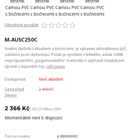
Ohodnotit produkt
M-AUSC250C
Kvalitní deštník s kloubem a bočnicemi. Je vybaven silnostěnnou tyčí,
odolnou proti deformaci. Potah je vyroben z lehkého, avšak 100%
nepropustného „pogumovaného“ materiálu v zajímavé maskáčové
úpravě s lepenými švy.
celý popis
Dostupnost
Není skladem
Cena před
2 490 Kč
slevou
2 366 Kč
1 955,37 Kč
bez DPH
Momentálně není k dispozici
Číslo produktu:
6.00040302