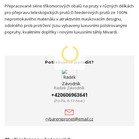
Přepracované série tříkomorových obalů na pruty v různých délkách
pro přepravu teleskopických prutů či feederových prutů ze 100%
nepromokavého materiálu v atraktivním maskovacím designu,
odolného proti protržení. Jsou vybaveny luxusními polstrovanými
popruhy, kvalitními doplňky i novými luxusními táhly Mivardi.
Potřebujete poradit?
Radek Závodník
+420606963641
(Po-Pá, 8-17 hod.)
rybarenipronet@email.cz