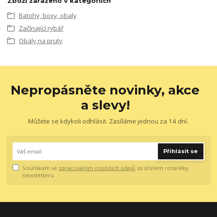
Zboží zařazeno v kategoriích
Batohy, boxy, obaly
Začínající rybář
Obaly na pruty
Nepropásněte novinky, akce
a slevy!
Můžete se kdykoli odhlásit. Zasíláme jednou za 14 dní.
Přihlásit se
Souhlasím se
zpracováním osobních údajů
za účelem rozesílky
newsletteru.