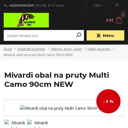
+420606963641
(Po-Pá, 8-17 hod.)
CZK
0
0 Kč
Menu
Úvod
Rybářské potřeby
Batohy, boxy, obaly
Obaly na pruty
Mivardi obal na pruty Multi Camo 90cm NEW
Mivardi obal na pruty Multi
Camo 90cm NEW
- 5 %