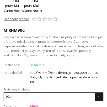
Ohodnotit produkt
M-RHM90C
Přepracované série tříkomorových obalů na pruty v různých délkách pro
přepravu teleskopických prutů či feederových prutů ze 100%
nepromokavého materiálu v atraktivním maskovacím designu, odolného
proti protržení. Jsou vybaveny luxusními polstrovanými popruhy,
kvalitními doplňky i novými luxusními tá...
celý popis
Dostupnost
Skladem 2
Doba dodání
Zboží Vám můžeme doručit již 10.08.2026 do 1:00.
Stačí, když zboží objednáte nejpozději do zítra do
1:00
Pruty, obaly - délka
Cena před
949 Kč