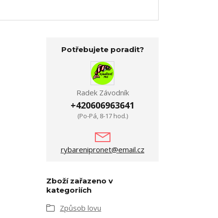
Potřebujete poradit?
Radek Závodník
+420606963641
(Po-Pá, 8-17 hod.)
rybarenipronet@email.cz
Zboží zařazeno v
kategoriích
Způsob lovu