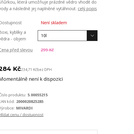
šňůrkou, která umožňuje prázdné vědro vhodit do
vody a následně jej naplněné vytáhnout.
celý popis
Dostupnost
Není skladem
Boxi, kyblíky a
vědra - objem
Cena před slevou
299 Kč
284 Kč
234,71 Kč
bez DPH
Momentálně není k dispozici
Číslo produktu:
5.00055215
EAN kód:
2000020825285
Výrobce:
MIVARDI
Hlídat cenu / dostupnost