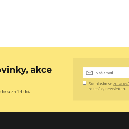
vinky, akce
Souhlasím se
zpracová
rozesílky newsletteru.
ednou za 14 dní.