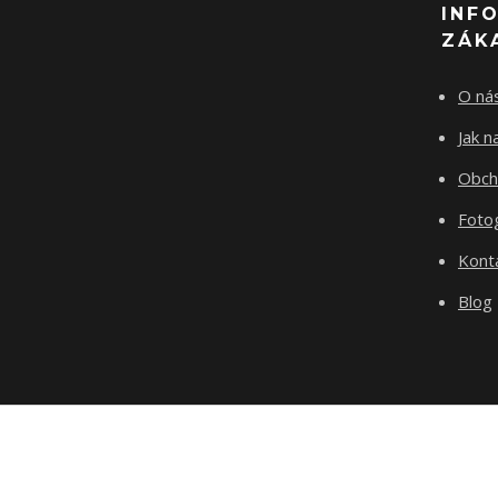
INF
ZÁK
O ná
Jak 
Obch
Fotog
Kont
Blog
test