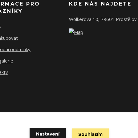
ORMACE PRO
KDE NÁS NAJDETE
AZNÍKY
Wolkerova 10, 79601 Prostějov
s
nakupovat
odní podmínky
alerie
akty
Nastavení
Souhlasím