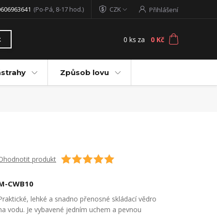
0606963641
(Po-Pá, 8-17 hod.)
CZK
Přihlášení
0
ks
za
0 Kč
t
ástrahy
Způsob lovu
Ohodnotit produkt
M-CWB10
Praktické, lehké a snadno přenosné skládací vědro
na vodu. Je vybavené jedním uchem a pevnou