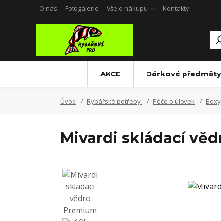
O nás
Fotogalerie
Vše o nákupu
Kontakty
AKCE
Dárkové předměty
Úvod
Rybářské potřeby
Péče o úlovek
Boxy
Mivardi skládací vě