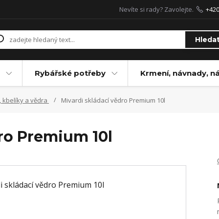
Nevíte si rady? Zavolejte.
+42
Hleda
Rybářské potřeby
Krmení, návnady, n
, kbelíky a vědra
Mivardi skládací vědro Premium 10l
dro Premium 10l