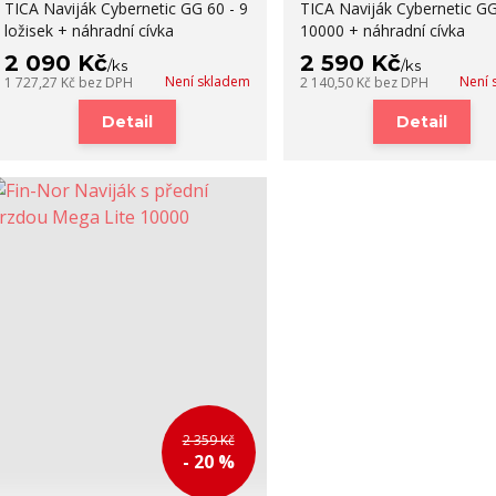
TICA Naviják Cybernetic GG 60 - 9
TICA Naviják Cybernetic G
ložisek + náhradní cívka
10000 + náhradní cívka
2 090 Kč
2 590 Kč
/
ks
/
ks
Není skladem
Není 
1 727,27 Kč
bez DPH
2 140,50 Kč
bez DPH
Detail
Detail
2 359 Kč
- 20 %