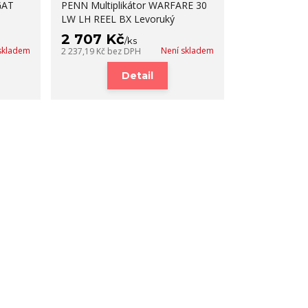
GAT
PENN Multiplikátor WARFARE 30
LW LH REEL BX Levoruký
2 707 Kč
/
ks
skladem
Není skladem
2 237,19 Kč
bez DPH
Detail