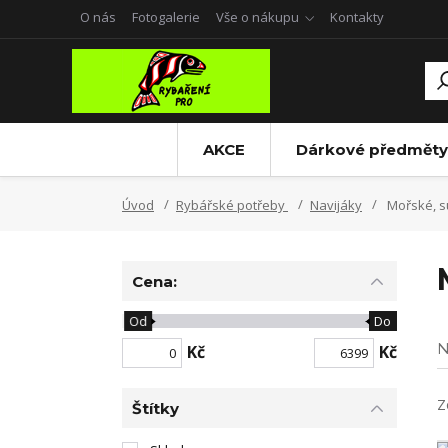
O nás
Fotogalerie
Vše o nákupu
Kontakty
AKCE
Dárkové předměty
Úvod
Rybářské potřeby
Navijáky
Mořské, 
Cena:
Od
Do
N
Kč
Kč
Z
Štítky