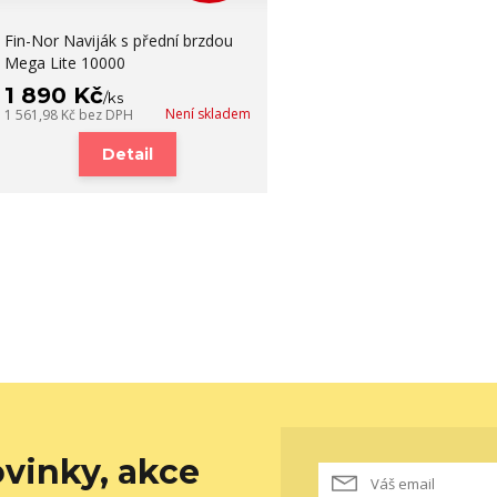
Fin-Nor Naviják s přední brzdou
Mega Lite 10000
1 890 Kč
/
ks
Není skladem
1 561,98 Kč
bez DPH
Detail
vinky, akce