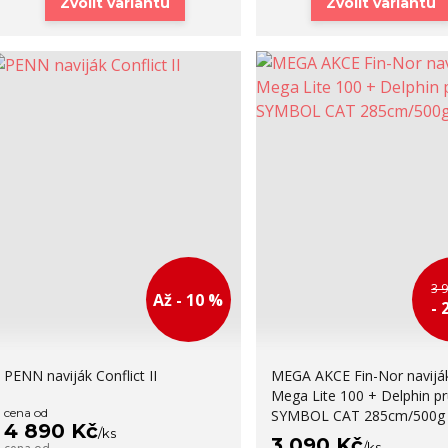
Zvolit variantu
Zvolit variantu
3 
Až - 10 %
- 
PENN naviják Conflict II
MEGA AKCE Fin-Nor navijá
Mega Lite 100 + Delphin pr
cena od
SYMBOL CAT 285cm/500g
4 890 Kč
/
ks
3 090 Kč
/
ks