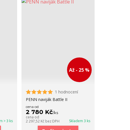
Až - 25 %
1 hodnocení
PENN naviják Battle II
cena od
2 780 Kč
/
ks
cena od
m > 3 ks
Skladem 3 ks
2 297,52 Kč
bez DPH