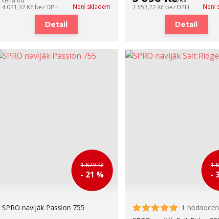
cena od
Není skladem
Není 
4 041,32 Kč
bez DPH
2 553,72 Kč
bez DPH
Detail
Detail
1 879 Kč
1 
- 21 %
- 
SPRO naviják Passion 755
1 hodnocen