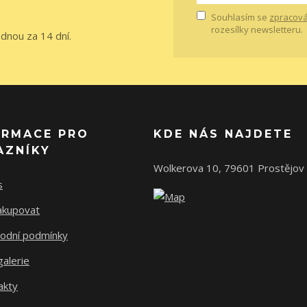
Souhlasím se
zpracová
rozesílky newsletteru.
ednou za 14 dní.
ORMACE PRO
KDE NÁS NAJDETE
AZNÍKY
Wolkerova 10, 79601 Prostějov
s
nakupovat
odní podmínky
alerie
akty