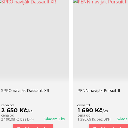
SPRO naviják Dassault XR
PENN naviják Pursuit II
cena od
cena od
2 650 Kč
1 690 Kč
/
ks
/
ks
cena od
cena od
Skladem 3 ks
Sklade
2 190,08 Kč
bez DPH
1 396,69 Kč
bez DPH