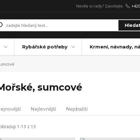
Nevíte si rady? Zavolejte.
+42
Hleda
Rybářské potřeby
Krmení, návnady, n
sumcové
Mořské, sumcové
ejnovější
Nejlevnější
Nejdražší
obrazuji 1-13 z 13