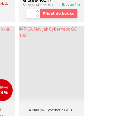
6 399 Kč
/
ks
skladem
Skladem 1 ks
5 288,43 Kč
bez DPH
Přidat do košíku
881 Kč
34 %
í
TICA Naviják Cybernetic GG 100