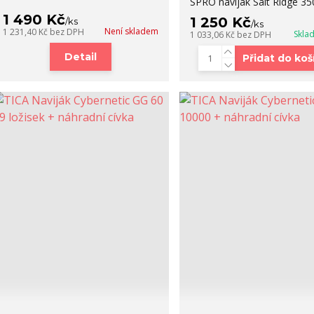
SPRO naviják Salt Ridge 35
1 490 Kč
1 250 Kč
/
ks
/
ks
Není skladem
1 231,40 Kč
bez DPH
Skla
1 033,06 Kč
bez DPH
Detail
Přidat do koš