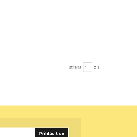
strana
z 1
Přihlásit se