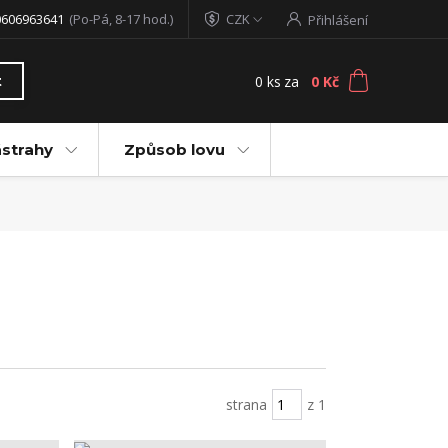
0606963641
(Po-Pá, 8-17 hod.)
CZK
Přihlášení
0
ks
za
0 Kč
t
ástrahy
Způsob lovu
strana
z 1