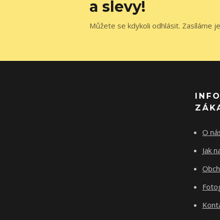
a slevy!
Můžete se kdykoli odhlásit. Zasíláme j
INF
ZÁK
O ná
Jak 
Obch
Fotog
Kont