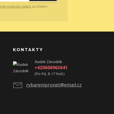
ním osobních údajů
za účelem
KONTAKTY
Radek Závodník
+420606963641
(Po-Pá, 8-17 hod.)
rybarenipronet@email.cz