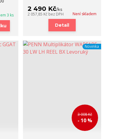
00
2 490 Kč
/
ks
Není skladem
2 057,85 Kč
bez DPH
dem 3 ks
Detail
íku
Novinka
3 008 Kč
- 10 %