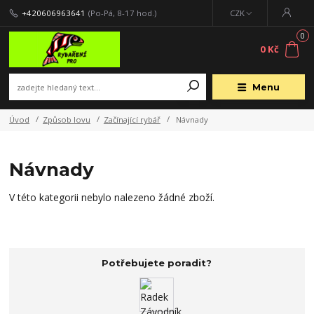
+420606963641
(Po-Pá, 8-17 hod.)
CZK
0
0 Kč
Menu
Úvod
Způsob lovu
Začínající rybář
Návnady
Návnady
V této kategorii nebylo nalezeno žádné zboží.
Potřebujete poradit?