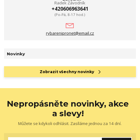
Radek Závodník
+420606963641
(Po-Pá, 8-17 hod.)
rybarenipronet@email.cz
Novinky
Zobrazit všechny novinky
Nepropásněte novinky, akce
a slevy!
Můžete se kdykoli odhlásit. Zasíláme jednou za 14 dní.