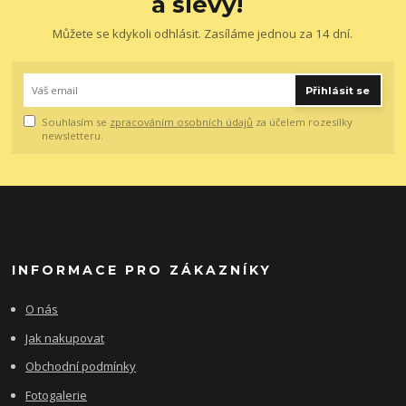
a slevy!
Můžete se kdykoli odhlásit. Zasíláme jednou za 14 dní.
Přihlásit se
Souhlasím se
zpracováním osobních údajů
za účelem rozesílky
newsletteru.
INFORMACE PRO ZÁKAZNÍKY
O nás
Jak nakupovat
Obchodní podmínky
Fotogalerie