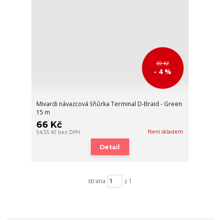
69 Kč
- 4 %
Mivardi návazcová šňůrka Terminal D-Braid - Green
15 m
66 Kč
Není skladem
54,55 Kč
bez DPH
Detail
strana
z 1