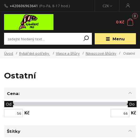
+420606963641
(Po-Pá, 8-17 hod.)
CZK
0
0 Kč
Menu
Úvod
Rybářské potřeby
Vlasce a šňůry
Návazcové šňůrky
Ostatní
Ostatní
Cena:
Od
Do
Kč
Kč
Štítky