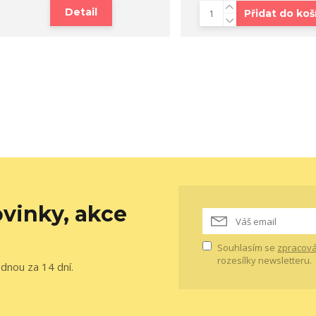
Detail
Přidat do koš
vinky, akce
Souhlasím se
zpracová
rozesílky newsletteru.
ednou za 14 dní.