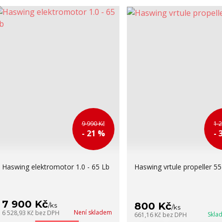
9 990 Kč
1 
- 21 %
- 
Haswing elektromotor 1.0 - 65 Lb
Haswing vrtule propeller 55
7 900 Kč
800 Kč
/
ks
/
ks
Není skladem
6 528,93 Kč
bez DPH
Skla
661,16 Kč
bez DPH