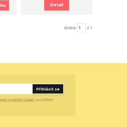
Detail
íku
strana
z 1
Přihlásit se
ním osobních údajů
za účelem