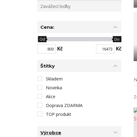
Zavážecí loďky
Cena:
Od
Do
Kč
Kč
Štítky
Skladem
N
Novinka
Akce
Z
Doprava ZDARMA
TOP produkt
Výrobce