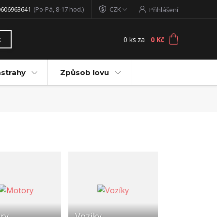
0606963641
(Po-Pá, 8-17 hod.)
CZK
Přihlášení
0
ks
za
0 Kč
t
ástrahy
Způsob lovu
ry
Vozíky