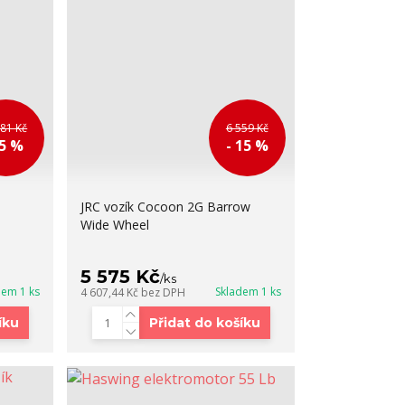
581 Kč
6 559 Kč
 5 %
- 15 %
JRC vozík Cocoon 2G Barrow
Wide Wheel
5 575 Kč
/
ks
dem 1 ks
Skladem 1 ks
4 607,44 Kč
bez DPH
íku
Přidat do košíku