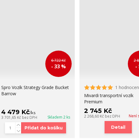
6 722 Kč
2 
- 33 %
-
Spro Vozík Strategy Grade Bucket
1 hodnocen
Barrow
Mivardi transportní vozík
Premium
2 745 Kč
4 479 Kč
/
ks
Není 
2 268,60 Kč
bez DPH
Skladem 2 ks
3 701,65 Kč
bez DPH
Detail
Přidat do košíku