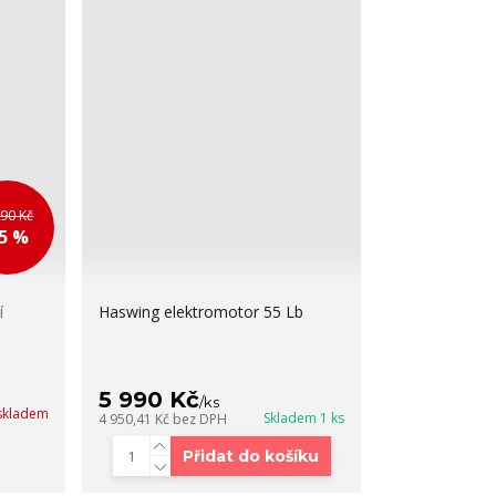
890 Kč
 5 %
í
Haswing elektromotor 55 Lb
5 990 Kč
/
ks
skladem
Skladem 1 ks
4 950,41 Kč
bez DPH
Přidat do košíku