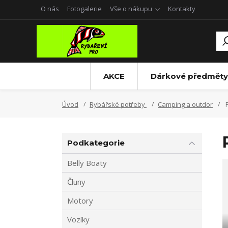
O nás
Fotogalerie
Vše o nákupu
Kontakty
AKCE
Dárkové předměty
Úvod
Rybářské potřeby
Camping a outdor
P
Podkategorie
Belly Boaty
Čluny
Motory
Vozíky