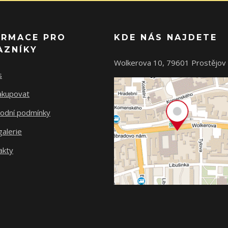
ORMACE PRO
KDE NÁS NAJDETE
AZNÍKY
Wolkerova 10, 79601 Prostějov
s
nakupovat
odní podmínky
alerie
akty