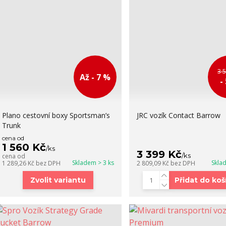
3 
Až - 7 %
-
Plano cestovní boxy Sportsman’s
JRC vozík Contact Barrow
Trunk
cena od
1 560 Kč
/
ks
3 399 Kč
/
ks
cena od
Skladem > 3 ks
Skla
1 289,26 Kč
bez DPH
2 809,09 Kč
bez DPH
Zvolit variantu
Přidat do koš