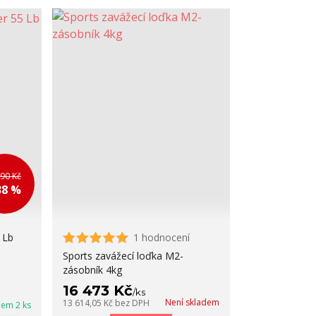
290 Kč
38 %
 Lb
1 hodnocení
Sports zavážecí loďka M2-
zásobník 4kg
16 473 Kč
/
ks
Není skladem
13 614,05 Kč
bez DPH
dem 2 ks