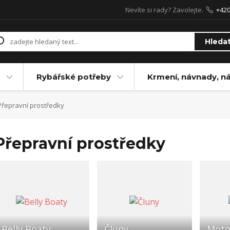
Nevíte si rady? Zavolejte.
+42
Hleda
Rybářské potřeby
Krmení, návnady, n
řepravní prostředky
Přepravní prostředky
Belly Boaty
Čluny
Moto