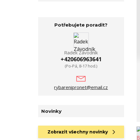
Potřebujete poradit?
Radek Závodník
+420606963641
(Po-Pá, 8-17 hod.)
rybarenipronet@email.cz
Novinky
Zobrazit všechny novinky