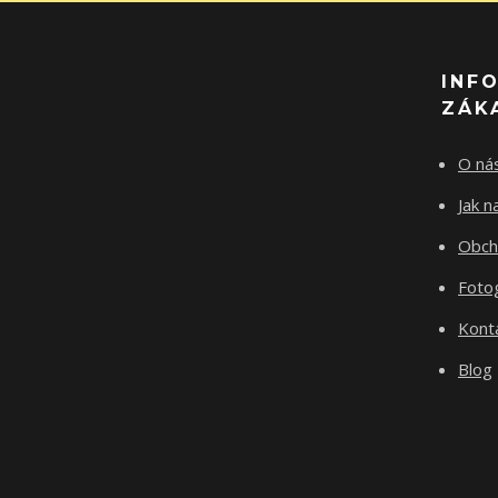
INF
ZÁK
O ná
Jak 
Obch
Fotog
Kont
Blog