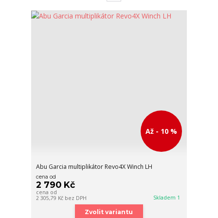
Až - 10 %
Abu Garcia multiplikátor Revo4X Winch LH
cena od
2 790 Kč
cena od
Skladem 1
2 305,79 Kč
bez DPH
Zvolit variantu