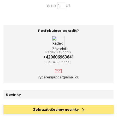
strana
z 1
Potřebujete poradit?
Radek Závodník
+420606963641
(Po-Pá, 8-17 hod.)
rybarenipronet@email.cz
Novinky
Zobrazit všechny novinky