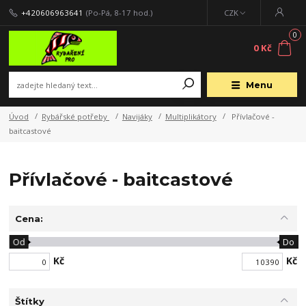
+420606963641
(Po-Pá, 8-17 hod.)
CZK
0
0 Kč
Menu
Úvod
Rybářské potřeby
Navijáky
Multiplikátory
Přívlačové -
baitcastové
Přívlačové - baitcastové
Cena:
Od
Do
Kč
Kč
Štítky