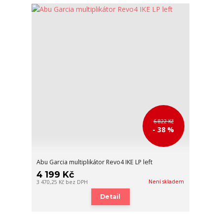
6 822 Kč
- 38 %
Abu Garcia multiplikátor Revo4 IKE LP left
4 199 Kč
Není skladem
3 470,25 Kč
bez DPH
Detail