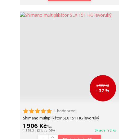
3 009 Kč
- 37 %
1 hodnocení
Shimano multiplikátor SLX 151 HG levoruký
1 906 Kč
/
ks
Skladem 2 ks
1 575,21 Kč
bez DPH