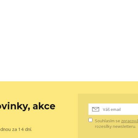
vinky, akce
Souhlasím se
zpracová
rozesílky newsletteru.
ednou za 14 dní.