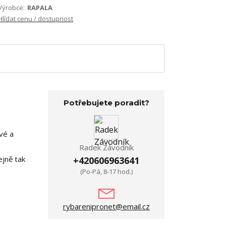
Výrobce:
RAPALA
Hlídat cenu / dostupnost
Potřebujete poradit?
vé a
Radek Závodník
ejně tak
+420606963641
(Po-Pá, 8-17 hod.)
rybarenipronet@email.cz