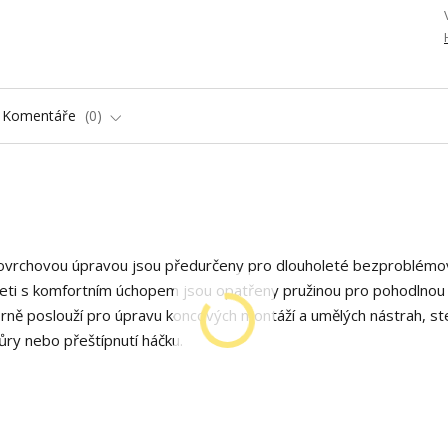
Komentáře
0
ou povrchovou úpravou jsou předurčeny pro dlouholeté bezproblémo
ojeti s komfortním úchopem jsou opatřeny pružinou pro pohodlnou
borně poslouží pro úpravu koncových montáží a umělých nástrah, st
ňůry nebo přeštípnutí háčku.