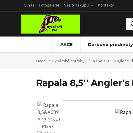
O nás
Fotogalerie
Vše o nákupu
Kontakty
AKCE
Dárkové předměty
Úvod
Rybářské potřeby
Rapala 8,5'' Angler's P
Rapala 8,5'' Angler's