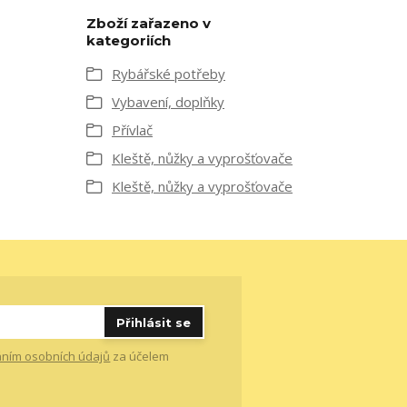
Zboží zařazeno v
kategoriích
Rybářské potřeby
Vybavení, doplňky
Přívlač
Kleště, nůžky a vyprošťovače
Kleště, nůžky a vyprošťovače
Přihlásit se
ním osobních údajů
za účelem