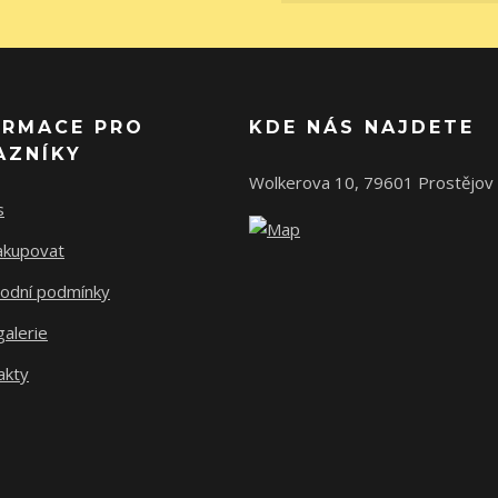
ORMACE PRO
KDE NÁS NAJDETE
AZNÍKY
Wolkerova 10, 79601 Prostějov
s
nakupovat
odní podmínky
alerie
akty