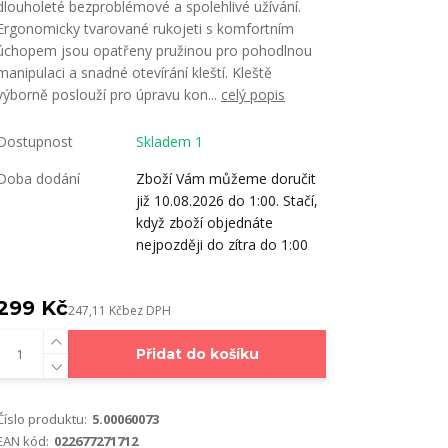
dlouholeté bezproblémové a spolehlivé užívání.
Ergonomicky tvarované rukojeti s komfortním
úchopem jsou opatřeny pružinou pro pohodlnou
manipulaci a snadné otevírání kleští. Kleště
výborně poslouží pro úpravu kon...
celý popis
Dostupnost
Skladem 1
Doba dodání
Zboží Vám můžeme doručit
již 10.08.2026 do 1:00. Stačí,
když zboží objednáte
nejpozději do zítra do 1:00
299 Kč
247,11 Kč
bez DPH
Přidat do košíku
Číslo produktu:
5.00060073
EAN kód:
022677271712