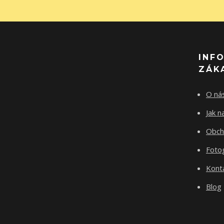
INF
ZÁK
O ná
Jak 
Obch
Fotog
Kont
Blog