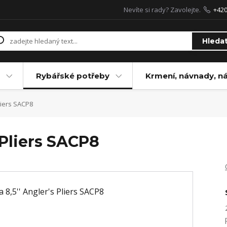
Nevíte si rady? Zavolejte.
+42
Hleda
Rybářské potřeby
Krmení, návnady, n
liers SACP8
 Pliers SACP8