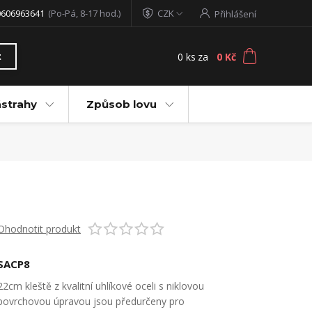
0606963641
(Po-Pá, 8-17 hod.)
CZK
Přihlášení
0
ks
za
0 Kč
t
ástrahy
Způsob lovu
Ohodnotit produkt
SACP8
22cm kleště z kvalitní uhlíkové oceli s niklovou
povrchovou úpravou jsou předurčeny pro