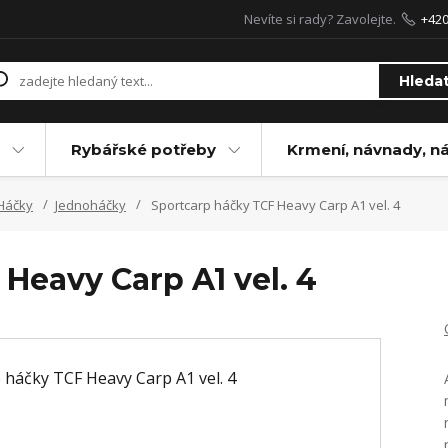
Nevíte si rady? Zavolejte.
+42
Hleda
Rybářské potřeby
Krmení, návnady, n
Háčky
Jednoháčky
Sportcarp háčky TCF Heavy Carp A1 vel. 4
Heavy Carp A1 vel. 4