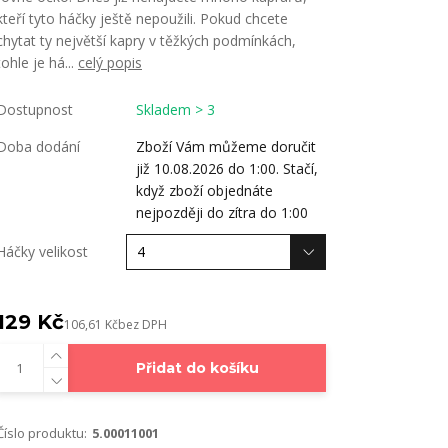
kteří tyto háčky ještě nepoužili. Pokud chcete
chytat ty největší kapry v těžkých podmínkách,
tohle je há...
celý popis
Dostupnost
Skladem > 3
Doba dodání
Zboží Vám můžeme doručit
již 10.08.2026 do 1:00. Stačí,
když zboží objednáte
nejpozději do zítra do 1:00
Háčky velikost
129 Kč
106,61 Kč
bez DPH
Přidat do košíku
Číslo produktu:
5.00011001