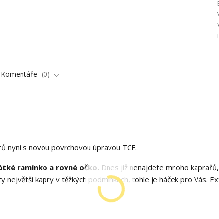
Komentáře
0
aprů nyní s novou povrchovou úpravou TCF.
krátké ramínko a rovné očko.
Dnes již nenajdete mnoho kaprařů, 
 ty největší kapry v těžkých podmínkách, tohle je háček pro Vás. 