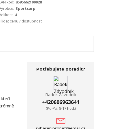
EAN kód:
8595662100028
Výrobce:
Sportcarp
Velikost:
4
Hlídat cenu / dostupnost
Potřebujete poradit?
Radek Závodník
kteří
+420606963641
Extrémně
(Po-Pá, 8-17 hod.)
rybarenipronet@email.cz