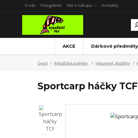
O nás
Fotogalerie
Vše o nákupu
Kontakty
AKCE
Dárkové předměty
Úvod
Rybářské potřeby
Vybavení, doplňky
Sportcarp háčky TCF 