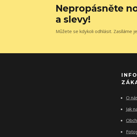
Nepropásněte no
a slevy!
Můžete se kdykoli odhlásit. Zasíláme j
INF
ZÁK
O ná
Jak 
Obch
Fotog