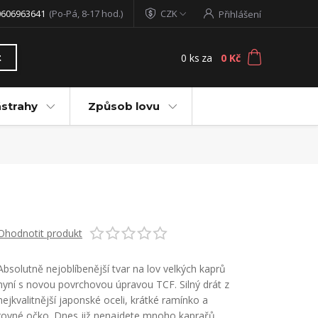
0606963641
(Po-Pá, 8-17 hod.)
CZK
Přihlášení
0
ks
za
0 Kč
t
ástrahy
Způsob lovu
Ohodnotit produkt
Absolutně nejoblíbenější tvar na lov velkých kaprů
nyní s novou povrchovou úpravou TCF. Silný drát z
nejkvalitnější japonské oceli, krátké ramínko a
rovné očko. Dnes již nenajdete mnoho kaprařů,