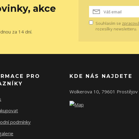
vinky, akce
Souhlasím se
zpracová
rozesílky newsletteru.
ednou za 14 dní.
ORMACE PRO
KDE NÁS NAJDETE
AZNÍKY
Wolkerova 10, 79601 Prostějov
s
nakupovat
odní podmínky
alerie