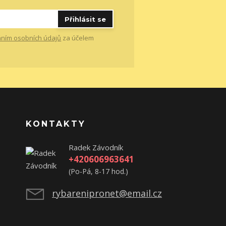
Přihlásit se
ním osobních údajů
za účelem
KONTAKTY
Radek Závodník
+420606963641
(Po-Pá, 8-17 hod.)
rybarenipronet@email.cz