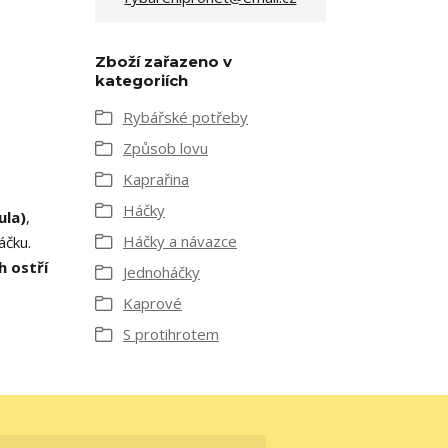
Zboží zařazeno v
kategoriích
Rybářské potřeby
Způsob lovu
Kaprařina
Háčky
ula)
,
Háčky a návazce
áčku.
h ostří
Jednoháčky
Kaprové
S protihrotem