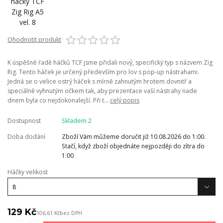
Ohodnotit produkt
K úspěšné řadě háčků TCF jsme přidali nový, specifický typ s názvem Zig
Rig. Tento háček je určený především pro lov s pop-up nástrahami.
Jedná se o velice ostrý háček s mírně zahnutým hrotem dovnitř a
speciálně vyhnutým očkem tak, aby prezentace vaší nástrahy nade
dnem byla co nejdokonalejší. Při t...
celý popis
Dostupnost
Skladem 2
Doba dodání
Zboží Vám můžeme doručit již 10.08.2026 do 1:00.
Stačí, když zboží objednáte nejpozději do zítra do
1:00
Háčky velikost
129 Kč
106,61 Kč
bez DPH