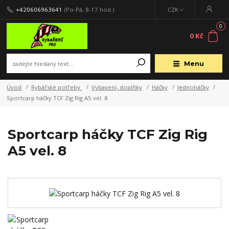
+420606963641
(Po-Pá, 8-17 hod.)
CZK
0
0 Kč
Menu
Úvod
Rybářské potřeby
Vybavení, doplňky
Háčky
Jednoháčky
Sportcarp háčky TCF Zig Rig A5 vel. 8
Sportcarp háčky TCF Zig Rig
A5 vel. 8