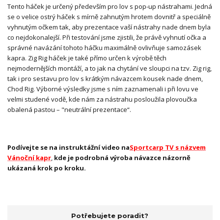
Tento háček je určený především pro lov s pop-up nástrahami. Jedná
se o velice ostrý háček s mírně zahnutým hrotem dovnitř a speciálně
vyhnutým očkem tak, aby prezentace vaší nástrahy nade dnem byla
co nejdokonalejší. Při testování jsme zjistili, že právě vyhnutí očka a
správné navázání tohoto háčku maximálně ovlivňuje samozásek
kapra. Zig Rig háček je také přímo určen k výrobě těch
nejmodernějších montáží, a to jak na chytání ve sloupci na tzv. Zig rig,
tak i pro sestavu pro lov s krátkým návazcem kousek nade dnem,
Chod Rig. Výborné výsledky jsme s ním zaznamenali i při lovu ve
velmi studené vodě, kde nám za nástrahu posloužila plovoučka
obalená pastou – "neutrální prezentace“.
Podívejte se na instruktážní video na
Sportcarp TV s názvem
Vánoční kapr
,
kde je podrobná výroba návazce názorně
ukázaná krok po kroku.
Potřebujete poradit?