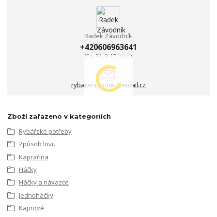
Radek Závodník
+420606963641
(Po-Pá, 8-17 hod.)
rybarenipronet@email.cz
Zboží zařazeno v kategoriích
Rybářské potřeby
Způsob lovu
Kaprařina
Háčky
Háčky a návazce
Jednoháčky
Kaprové