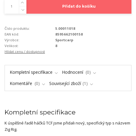
Přidat do košíku
Číslo produktu:
5.00011018
EAN kód:
8595662100158
Výrobce:
Sportcarp
Velikost:
8
Hlídat cenu / dostupnost
Kompletní specifikace
Hodnocení
0
Komentáře
0
Související zboží
1
Kompletní specifikace
K úspěšné řadě háčků TCF jsme přidali nový, specifický typ s názvem
Zig Rig.