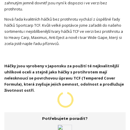
zahnutým jemně dovnitř jsou nyní k dispozici i ve verzi bez
protihrotu.
Nová řada kvalitních háčků bez protihrotu vychází z úspěšné řady
háčků Sportcarp TCF. Kvůli velké poptávce jsme zařadili do našeho
sortimentu i nejoblíbenější tvary háčků TCF ve verzi bez protihrotu a
to Heavy Carp, Maximus, Anti Eject a nově i tvar Wide Gape, který si
zcela jistě najde řadu příznivců.
Háčky jsou vyrobeny v Japonsku za použití té nejkvalitnější
uhlíkové oceli a stejně jako háčky s protihrotem mají
nelesknoucí se povrchovou úpravu TCF (Tempered Cover
Formula), která zvyšuje jejich pevnost, odolnost a prodlužuje
životnost ostří.
Potřebujete poradit?