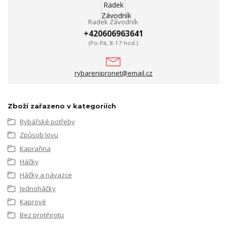
Radek Závodník
+420606963641
(Po-Pá, 8-17 hod.)
rybarenipronet@email.cz
Zboží zařazeno v kategoriích
Rybářské potřeby
Způsob lovu
Kaprařina
Háčky
Háčky a návazce
Jednoháčky
Kaprové
Bez protihrotu