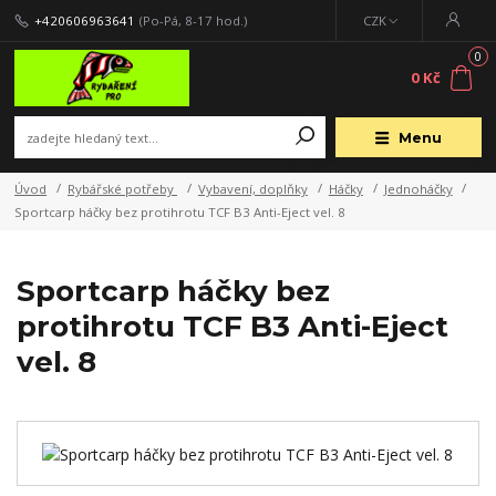
+420606963641
(Po-Pá, 8-17 hod.)
CZK
0
0 Kč
Menu
Úvod
Rybářské potřeby
Vybavení, doplňky
Háčky
Jednoháčky
Sportcarp háčky bez protihrotu TCF B3 Anti-Eject vel. 8
Sportcarp háčky bez
protihrotu TCF B3 Anti-Eject
vel. 8