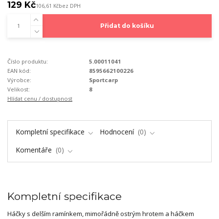
129 Kč
106,61 Kč
bez DPH
Přidat do košíku
Číslo produktu:
5.00011041
EAN kód:
8595662100226
Výrobce:
Sportcarp
Velikost:
8
Hlídat cenu / dostupnost
Kompletní specifikace
Hodnocení
0
Komentáře
0
Kompletní specifikace
Háčky s delším ramínkem, mimořádně ostrým hrotem a háčkem