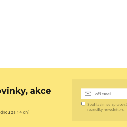
vinky, akce
Souhlasím se
zpracová
rozesílky newsletteru.
ednou za 14 dní.