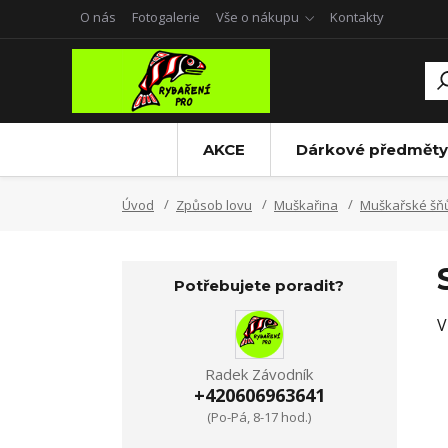
O nás
Fotogalerie
Vše o nákupu
Kontakty
AKCE
Dárkové předměty
Úvod
Způsob lovu
Muškařina
Muškařské šň
Potřebujete poradit?
V
Radek Závodník
+420606963641
(Po-Pá, 8-17 hod.)