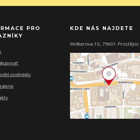
ORMACE PRO
KDE NÁS NAJDETE
AZNÍKY
Wolkerova 10, 79601 Prostějov
s
nakupovat
odní podmínky
alerie
akty