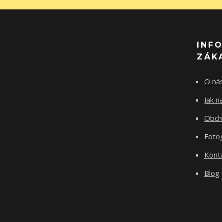
INF
ZÁK
O ná
Jak 
Obch
Fotog
Kont
Blog