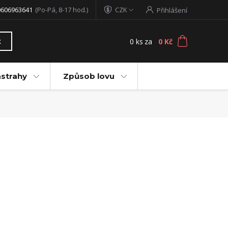
0606963641
(Po-Pá, 8-17 hod.)
CZK
Přihlášení
0
ks
za
0 Kč
t
ástrahy
Způsob lovu