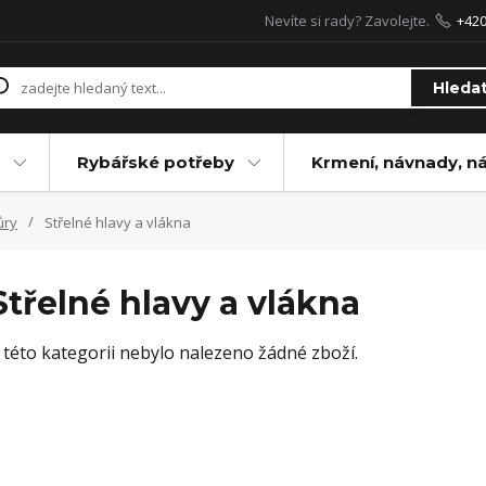
Nevíte si rady? Zavolejte.
+42
Hleda
Rybářské potřeby
Krmení, návnady, n
ůry
Střelné hlavy a vlákna
Střelné hlavy a vlákna
 této kategorii nebylo nalezeno žádné zboží.