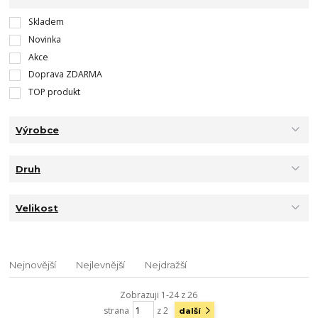
Skladem
Novinka
Akce
Doprava ZDARMA
TOP produkt
Výrobce
Druh
Velikost
Nejnovější
Nejlevnější
Nejdražší
Zobrazuji 1-24 z 26
strana
z 2
další