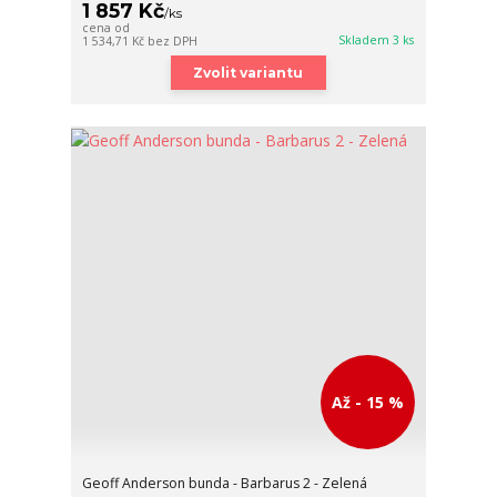
1 857 Kč
/
ks
cena od
Skladem 3 ks
1 534,71 Kč
bez DPH
Zvolit variantu
Až - 15 %
Geoff Anderson bunda - Barbarus 2 - Zelená