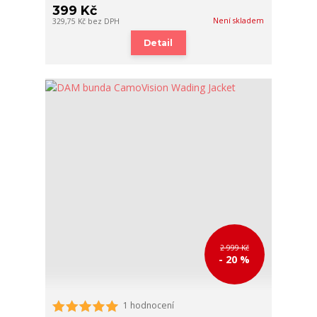
399 Kč
Není skladem
329,75 Kč
bez DPH
Detail
2 999 Kč
- 20 %
1 hodnocení