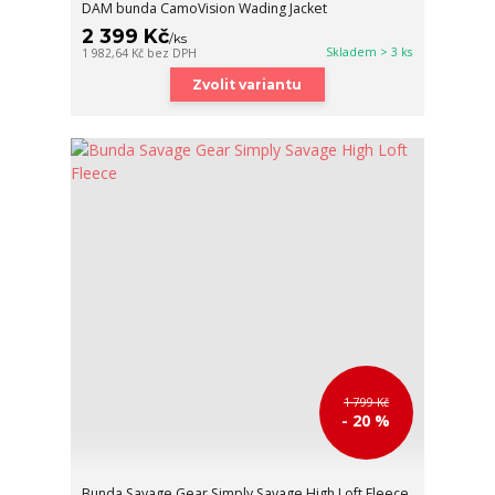
DAM bunda CamoVision Wading Jacket
2 399 Kč
/
ks
Skladem > 3 ks
1 982,64 Kč
bez DPH
Zvolit variantu
1 799 Kč
- 20 %
Bunda Savage Gear Simply Savage High Loft Fleece