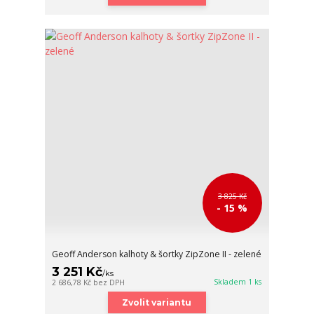
3 825 Kč
- 15 %
Geoff Anderson kalhoty & šortky ZipZone II - zelené
3 251 Kč
/
ks
Skladem 1 ks
2 686,78 Kč
bez DPH
Zvolit variantu