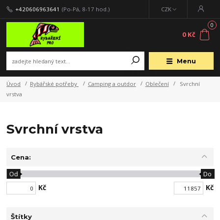
+420606963641
(Po-Pá, 8-17 hod.)
CZK
0
0 Kč
Menu
Úvod
Rybářské potřeby
Camping a outdor
Oblečení
Svrchní
vrstva
Svrchní vrstva
Cena:
Od
Do
Kč
Kč
Štítky