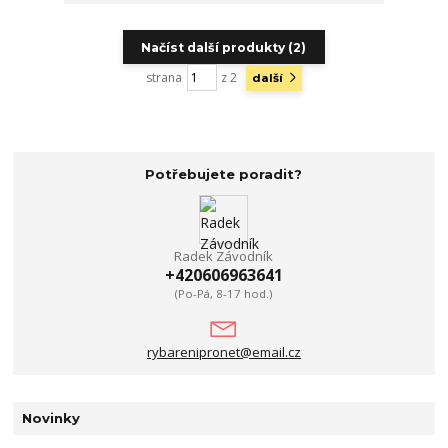
Načíst další produkty (2)
strana
z 2
další
Potřebujete poradit?
Radek Závodník
+420606963641
(Po-Pá, 8-17 hod.)
rybarenipronet@email.cz
Novinky