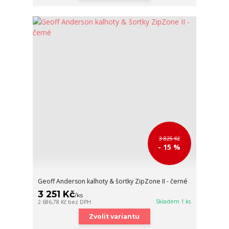
3 825 Kč
- 15 %
Geoff Anderson kalhoty & šortky ZipZone II - černé
3 251 Kč
/
ks
Skladem 1 ks
2 686,78 Kč
bez DPH
Zvolit variantu