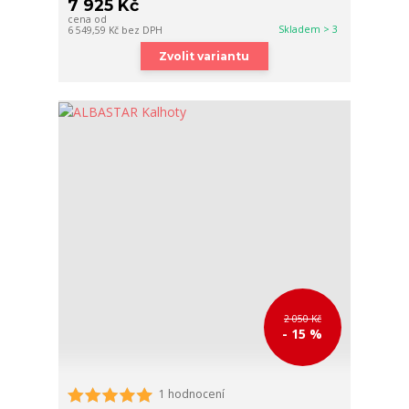
7 925 Kč
cena od
Skladem > 3
6 549,59 Kč
bez DPH
Zvolit variantu
2 050 Kč
- 15 %
1 hodnocení