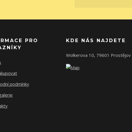
ORMACE PRO
KDE NÁS NAJDETE
AZNÍKY
Wolkerova 10, 79601 Prostějov
s
nakupovat
odní podmínky
alerie
akty