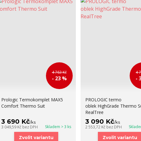
4 763 Kč
4 
- 23 %
- 
Prologic Termokomplet MAX5
PROLOGIC termo
Comfort Thermo Suit
oblek HighGrade Thermo Su
RealTree
3 690 Kč
3 090 Kč
/
ks
/
ks
Skladem > 3 ks
Sklade
3 049,59 Kč
bez DPH
2 553,72 Kč
bez DPH
Zvolit variantu
Zvolit variantu