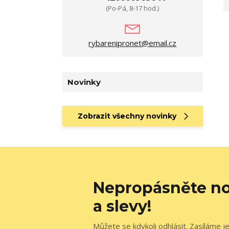
(Po-Pá, 8-17 hod.)
rybarenipronet@email.cz
Novinky
Zobrazit všechny novinky
Nepropásněte no
a slevy!
Můžete se kdykoli odhlásit. Zasíláme j