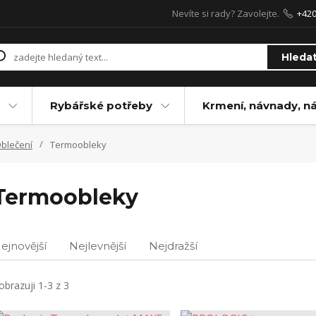
Nevíte si rady? Zavolejte.
+42
Hleda
Rybářské potřeby
Krmení, návnady, n
blečení
Termoobleky
Termoobleky
ejnovější
Nejlevnější
Nejdražší
obrazuji 1-3 z 3