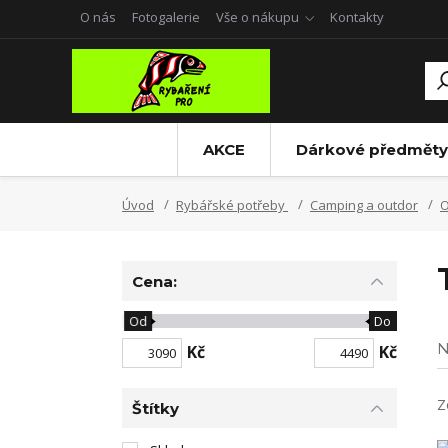
O nás
Fotogalerie
Vše o nákupu
Kontakty
AKCE
Dárkové předměty
Úvod
Rybářské potřeby
Camping a outdor
O
Cena:
Od
Do
N
Kč
Kč
Z
Štítky