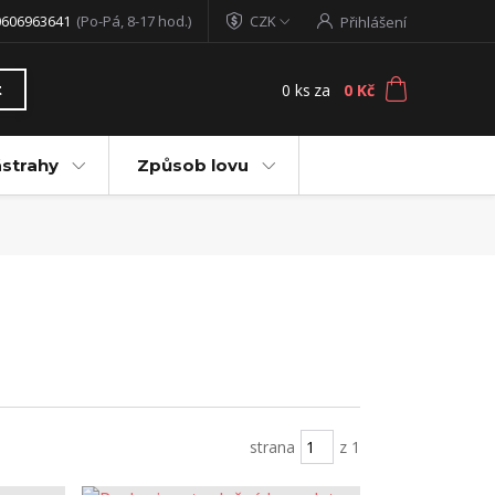
0606963641
(Po-Pá, 8-17 hod.)
CZK
Přihlášení
0
ks
za
0 Kč
t
ástrahy
Způsob lovu
strana
z 1