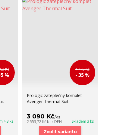
763 Kč
4 775 Kč
35 %
- 35 %
Prologic zateplečný komplet
it
Avenger Thermal Suit
3 090 Kč
/
ks
m > 3 ks
Skladem 3 ks
2 553,72 Kč
bez DPH
Zvolit variantu