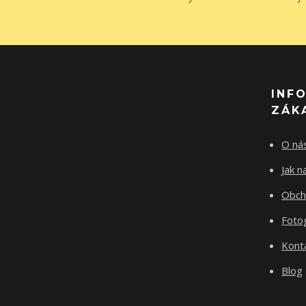
INF
ZÁK
O ná
Jak 
Obch
Fotog
Kont
Blog