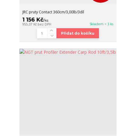
JRC pruty Contact 360cm/3,00lb/3díl
1 156 Kč
/
ks
Skladem > 3 ks
955,37 Kč
bez DPH
Přidat do košíku