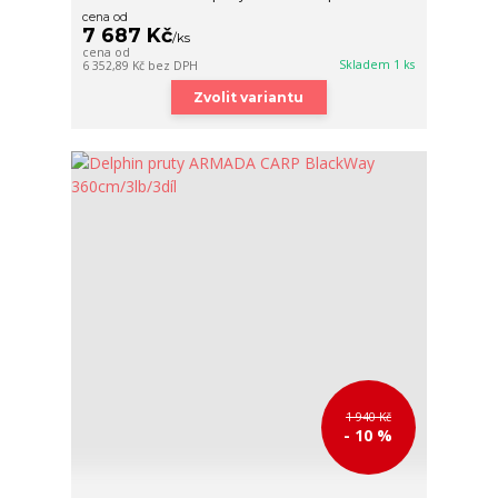
cena od
7 687 Kč
/
ks
cena od
Skladem 1 ks
6 352,89 Kč
bez DPH
Zvolit variantu
1 940 Kč
- 10 %