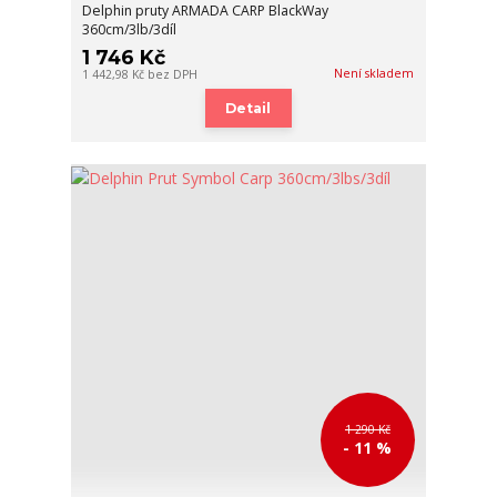
Delphin pruty ARMADA CARP BlackWay
360cm/3lb/3díl
1 746 Kč
Není skladem
1 442,98 Kč
bez DPH
Detail
1 290 Kč
- 11 %