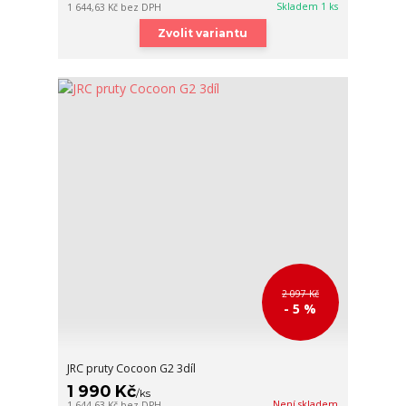
Skladem 1 ks
1 644,63 Kč
bez DPH
Zvolit variantu
2 097 Kč
- 5 %
JRC pruty Cocoon G2 3díl
1 990 Kč
/
ks
Není skladem
1 644,63 Kč
bez DPH