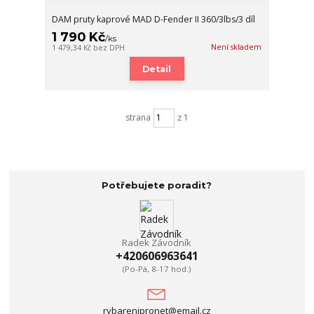
DAM pruty kaprové MAD D-Fender II 360/3lbs/3 díl
1 790 Kč
/
ks
Není skladem
1 479,34 Kč
bez DPH
Detail
strana
z 1
Potřebujete poradit?
Radek Závodník
+420606963641
(Po-Pá, 8-17 hod.)
rybarenipronet@email.cz