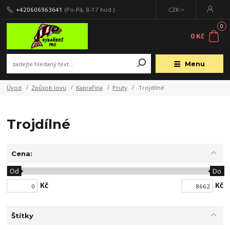
+420606963641
(Po-Pá, 8-17 hod.)
CZK
0
0 Kč
Menu
Úvod
Způsob lovu
Kaprařina
Pruty
Trojdílné
Trojdílné
Cena:
Od
Do
Kč
Kč
Štítky