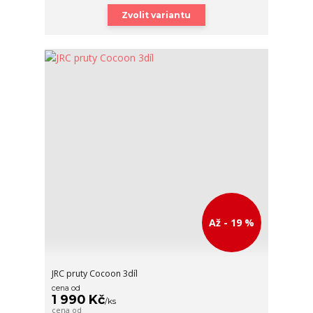
Zvolit variantu
Až - 19 %
JRC pruty Cocoon 3díl
cena od
1 990 Kč
/
ks
cena od