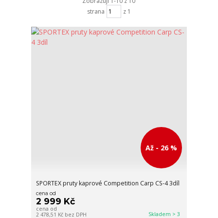
Zobrazuji 1-10 z 10
strana
z 1
Až - 26 %
SPORTEX pruty kaprové Competition Carp CS-4 3díl
cena od
2 999 Kč
cena od
Skladem > 3
2 478,51 Kč
bez DPH