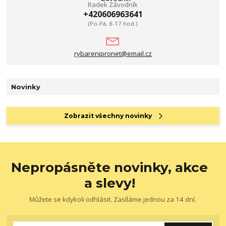
Radek Závodník
+420606963641
(Po-Pá, 8-17 hod.)
rybarenipronet@email.cz
Novinky
Zobrazit všechny novinky
Nepropásněte novinky, akce
a slevy!
Můžete se kdykoli odhlásit. Zasíláme jednou za 14 dní.