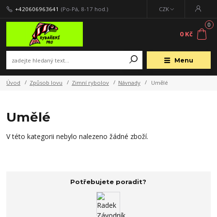
+420606963641
(Po-Pá, 8-17 hod.)
CZK
0
0 Kč
Menu
Úvod
Způsob lovu
Zimní rybolov
Návnady
Umělé
Umělé
V této kategorii nebylo nalezeno žádné zboží.
Potřebujete poradit?