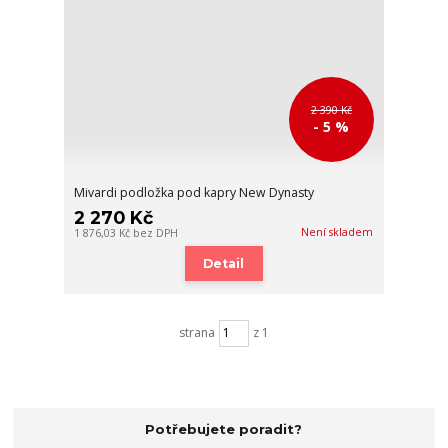
2 390 Kč
- 5 %
Mivardi podložka pod kapry New Dynasty
2 270 Kč
Není skladem
1 876,03 Kč
bez DPH
Detail
strana
z 1
Potřebujete poradit?