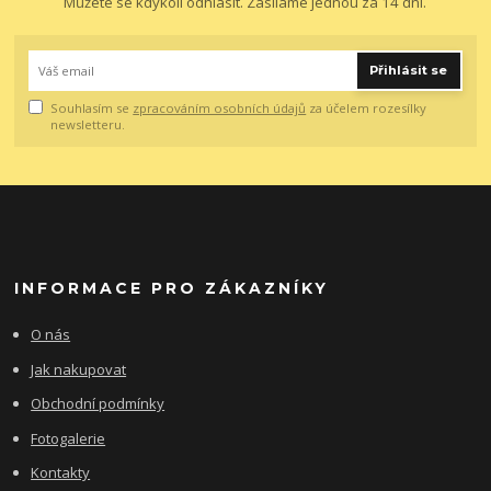
Můžete se kdykoli odhlásit. Zasíláme jednou za 14 dní.
Přihlásit se
Souhlasím se
zpracováním osobních údajů
za účelem rozesílky
newsletteru.
INFORMACE PRO ZÁKAZNÍKY
O nás
Jak nakupovat
Obchodní podmínky
Fotogalerie
Kontakty