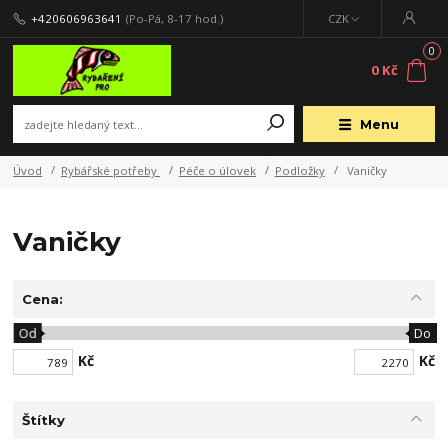
+420606963641
(Po-Pá, 8-17 hod.)
CZK
0
0 Kč
Menu
Úvod
Rybářské potřeby
Péče o úlovek
Podložky
Vaničky
Vaničky
Cena:
Od
Do
Kč
Kč
Štítky