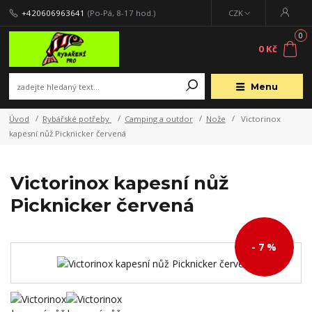
+420606963641
(Po-Pá, 8-17 hod.)
CZK
0
0 Kč
Menu
Úvod
Rybářské potřeby
Camping a outdor
Nože
Victorinox
kapesní nůž Picknicker červená
Victorinox kapesní nůž
Picknicker červená
- 7 %