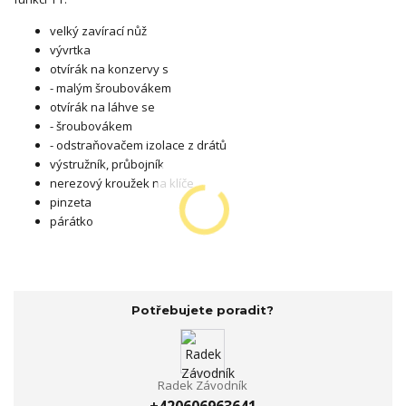
velký zavírací nůž
vývrtka
otvírák na konzervy s
- malým šroubovákem
otvírák na láhve se
- šroubovákem
- odstraňovačem izolace z drátů
výstružník, průbojník
nerezový kroužek na klíče
pinzeta
párátko
Potřebujete poradit?
Radek Závodník