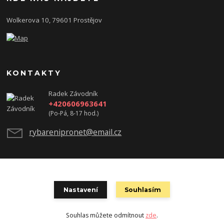
Wolkerova 10, 79601 Prostějov
KONTAKTY
Radek Závodník
+420606963641
(Po-Pá, 8-17 hod.)
rybarenipronet@email.cz
test
Nastavení
Souhlasím
Souhlas můžete odmítnout
zde
.
Vytvořeno na
Eshop-rychle.cz