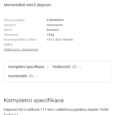
Momentálně není k dispozici
Číslo produktu:
6.00060434
Výrobce:
Victorinox
Barva:
červená
Hmotnost:
103g
Rozměry (délka x šířka x
111 x 32 x 16 mm
výška):
Hlídat cenu / dostupnost
Kompletní specifikace
Hodnocení
0
Komentáře
0
Kompletní specifikace
Kapesní nůž o velikosti 111 mm s odtlačnou pojistkou čepele. Počet
funkcí 11.