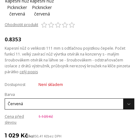
Ohodnotit produkt
0.8353
Kapesní nůž o velikosti 111 mm s odtlačnou pojistkou čepele. Počet
funkcí 11. velký zavírací nůž vývrtka otvírák na konzervy s - malým
šroubovákem otvírák na láhve se - šroubovákem - odstraňovačem
izolace z drátů výstružník, průbojník nerezový kroužek na klíče pinzeta
párátko
celý popis
Dostupnost
Není skladem
Barva
Cena před
1 109 Kč
slevou
1 029 Kč
/
ks
850,41 Kč
bez DPH