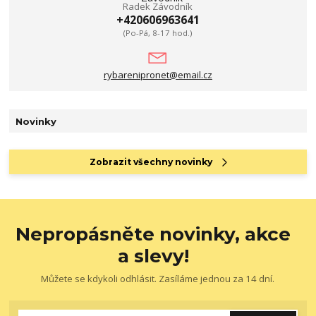
Radek Závodník
+420606963641
(Po-Pá, 8-17 hod.)
rybarenipronet@email.cz
Novinky
Zobrazit všechny novinky
Nepropásněte novinky, akce
a slevy!
Můžete se kdykoli odhlásit. Zasíláme jednou za 14 dní.