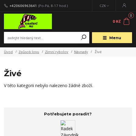
+420606963641
(Po-Pá, 8-17 hod.)
CZK
0
0 Kč
Menu
Úvod
Způsob lovu
Zimní rybolov
Návnady
Živé
Živé
V této kategorii nebylo nalezeno žádné zboží.
Potřebujete poradit?