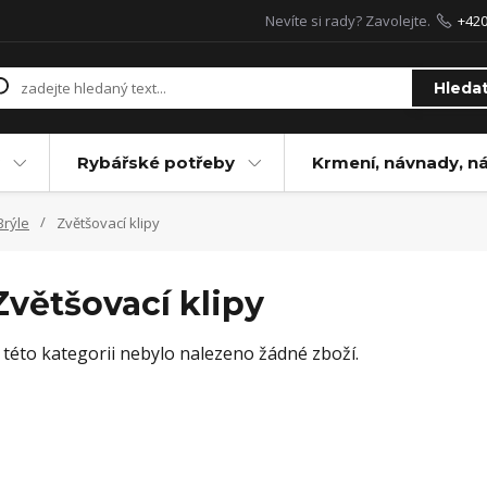
Nevíte si rady? Zavolejte.
+42
Hleda
Rybářské potřeby
Krmení, návnady, n
Brýle
Zvětšovací klipy
Zvětšovací klipy
 této kategorii nebylo nalezeno žádné zboží.