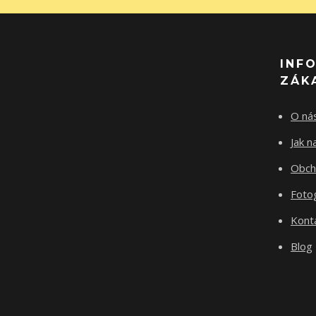
INF
ZÁK
O ná
Jak 
Obch
Fotog
Kont
Blog