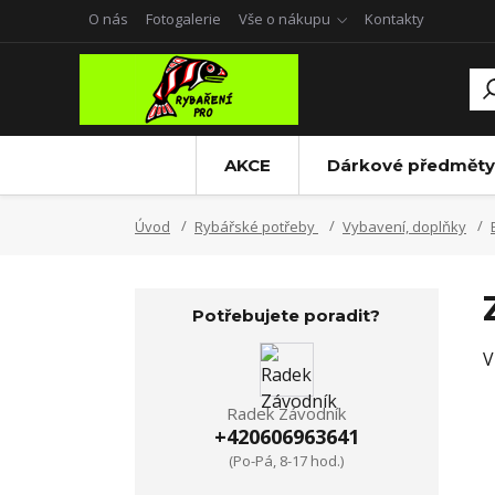
O nás
Fotogalerie
Vše o nákupu
Kontakty
AKCE
Dárkové předměty
Úvod
Rybářské potřeby
Vybavení, doplňky
Potřebujete poradit?
V
Radek Závodník
+420606963641
(Po-Pá, 8-17 hod.)