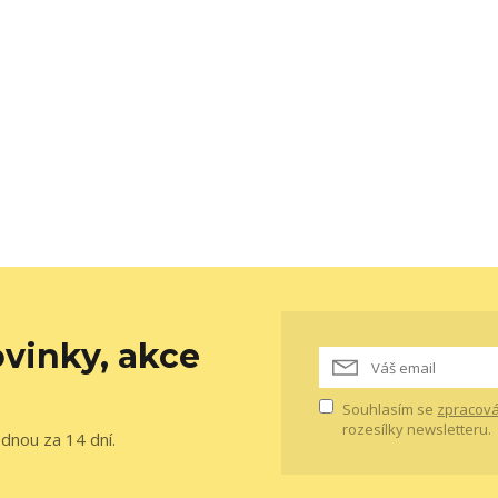
vinky, akce
Souhlasím se
zpracová
rozesílky newsletteru.
ednou za 14 dní.