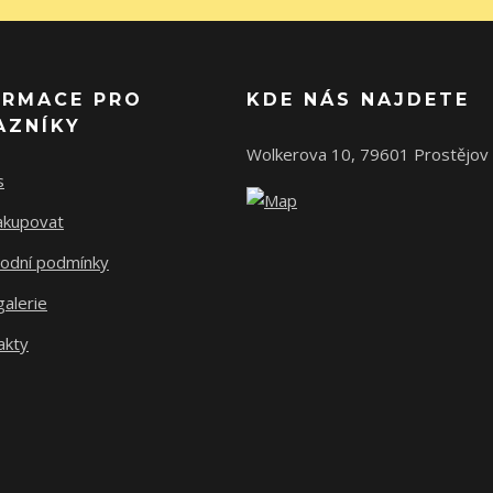
ORMACE PRO
KDE NÁS NAJDETE
AZNÍKY
Wolkerova 10, 79601 Prostějov
s
nakupovat
odní podmínky
alerie
akty