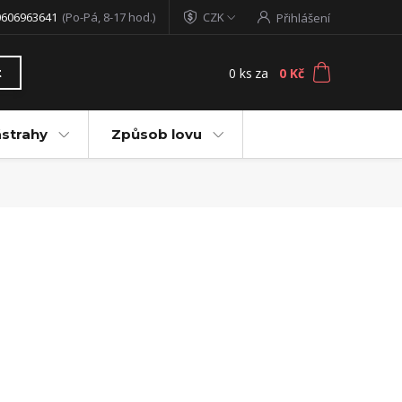
0606963641
(Po-Pá, 8-17 hod.)
CZK
Přihlášení
0
ks
za
0 Kč
t
ástrahy
Způsob lovu