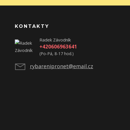
KONTAKTY
Radek Závodník
+420606963641
(Po-Pá, 8-17 hod.)
rybarenipronet@email.cz