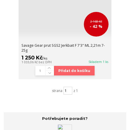
2 168 Kč
- 42 %
Savage Gear prut SGS2 Jerkbait F 7'3" ML 2,21m 7-
25g
1 250 Kč
/
ks
Skladem 1 ks
1 033,06 Kč
bez DPH
Přidat do košíku
strana
z 1
Potřebujete poradit?