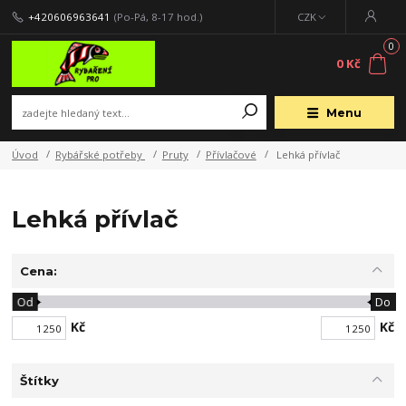
+420606963641
(Po-Pá, 8-17 hod.)
CZK
0
0 Kč
Menu
Úvod
Rybářské potřeby
Pruty
Přívlačové
Lehká přívlač
Lehká přívlač
Cena:
Od
Do
Kč
Kč
Štítky