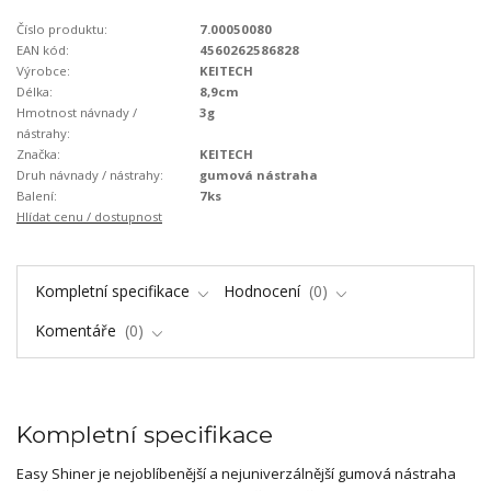
Číslo produktu:
7.00050080
EAN kód:
4560262586828
Výrobce:
KEITECH
Délka:
8,9cm
Hmotnost návnady /
3g
nástrahy:
Značka:
KEITECH
Druh návnady / nástrahy:
gumová nástraha
Balení:
7ks
Hlídat cenu / dostupnost
Kompletní specifikace
Hodnocení
0
Komentáře
0
Kompletní specifikace
Easy Shiner je nejoblíbenější a nejuniverzálnější gumová nástraha