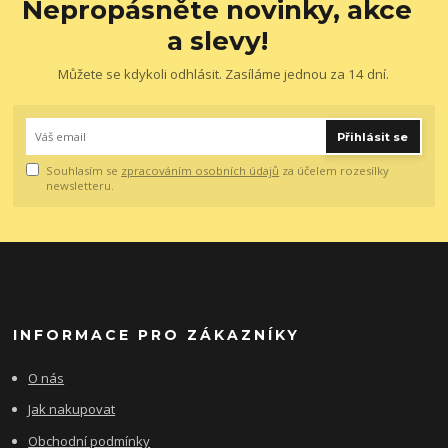
Nepropásněte novinky, akce
a slevy!
Můžete se kdykoli odhlásit. Zasíláme jednou za 14 dní.
Přihlásit se
Souhlasím se
zpracováním osobních údajů
za účelem rozesílky
newsletteru.
INFORMACE PRO ZÁKAZNÍKY
O nás
Jak nakupovat
Obchodní podmínky