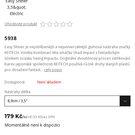
Ohodnotit produkt
5938
Easy Shiner je nejoblíbenější a nejuniverzálnější gumová nástraha značky
KEITECH. Vznikla kombinací těla smáčku Shad Impact s fantastickým
účinkem ocásku Swing Impactu. Originální dvoutónový proces vstřikování
barev japonské společnosti KEITECH používá různé druhy slaných plastů
pro dosažení fantast...
celý popis
Dostupnost
Není skladem
Nástrahy délka
179 Kč
/
ks
147,93 Kč
bez DPH
Momentálně není k dispozici