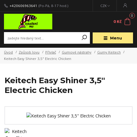
+420606963641
(Po-Pá, 8-17 hod.)
CZK
0
0 Kč
Menu
Úvod
Způsob lovu
Přívlač
Gumové nástrahy
Gumy Keitech
Keitech Easy Shiner 3,5" Electric Chicken
Keitech Easy Shiner 3,5"
Electric Chicken