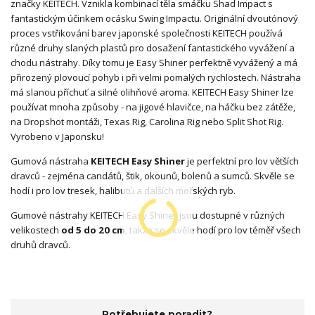
značky KEITECH. Vznikla kombinací těla smáčku Shad Impact s
fantastickým účinkem ocásku Swing Impactu. Originální dvoutónový
proces vstřikování barev japonské společnosti KEITECH používá
různé druhy slaných plastů pro dosažení fantastického vyvážení a
chodu nástrahy. Díky tomu je Easy Shiner perfektně vyvážený a má
přirozený plovoucí pohyb i při velmi pomalých rychlostech. Nástraha
má slanou příchuť a silné olihňové aroma. KEITECH Easy Shiner lze
používat mnoha způsoby - na jigové hlavičce, na háčku bez zátěže,
na Dropshot montáži, Texas Rig, Carolina Rig nebo Split Shot Rig.
Vyrobeno v Japonsku!
Gumová nástraha
KEITECH Easy Shiner
je perfektní pro lov větších
dravců - zejména candátů, štik, okounů, bolenů a sumců. Skvěle se
hodí i pro lov tresek, halibutů a dalších mořských ryb.
Gumové nástrahy KEITECH Easy Shiner jsou dostupné v různých
velikostech
od 5 do 20 cm
, takže se skvěle hodí pro lov téměř všech
druhů dravců.
Potřebujete poradit?