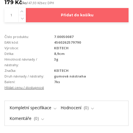
179 Kč
/
ks
147,93 Kč
bez DPH
Přidat do košíku
Číslo produktu:
7.00050087
EAN kód:
4560262579790
Výrobce:
KEITECH
Délka:
8,9cm
Hmotnost návnady /
3g
nástrahy:
Značka:
KEITECH
Druh návnady / nástrahy:
gumová nástraha
Balení:
7ks
Hlídat cenu / dostupnost
Kompletní specifikace
Hodnocení
0
Komentáře
0