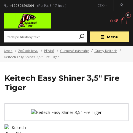
+420606963641
(Po-Pá, 8-17 hod.)
CZK
0
0 Kč
Menu
Úvod
Způsob lovu
Přívlač
Gumové nástrahy
Gumy Keitech
Keitech Easy Shiner 3,5" Fire Tiger
Keitech Easy Shiner 3,5" Fire
Tiger