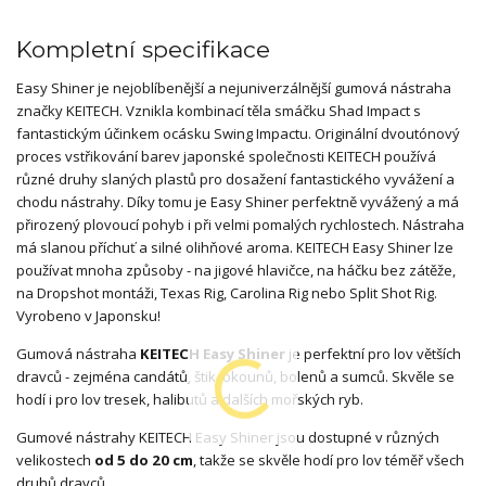
Kompletní specifikace
Easy Shiner je nejoblíbenější a nejuniverzálnější gumová nástraha
značky KEITECH. Vznikla kombinací těla smáčku Shad Impact s
fantastickým účinkem ocásku Swing Impactu. Originální dvoutónový
proces vstřikování barev japonské společnosti KEITECH používá
různé druhy slaných plastů pro dosažení fantastického vyvážení a
chodu nástrahy. Díky tomu je Easy Shiner perfektně vyvážený a má
přirozený plovoucí pohyb i při velmi pomalých rychlostech. Nástraha
má slanou příchuť a silné olihňové aroma. KEITECH Easy Shiner lze
používat mnoha způsoby - na jigové hlavičce, na háčku bez zátěže,
na Dropshot montáži, Texas Rig, Carolina Rig nebo Split Shot Rig.
Vyrobeno v Japonsku!
Gumová nástraha
KEITECH Easy Shiner
je perfektní pro lov větších
dravců - zejména candátů, štik, okounů, bolenů a sumců. Skvěle se
hodí i pro lov tresek, halibutů a dalších mořských ryb.
Gumové nástrahy KEITECH Easy Shiner jsou dostupné v různých
velikostech
od 5 do 20 cm
, takže se skvěle hodí pro lov téměř všech
druhů dravců.