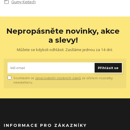
Gumy Keitech
Nepropásněte novinky, akce
a slevy!
Můžete se kdykoli odhlásit. Zasíláme jednou za 14 dní.
Přihlásit se
Souhlasím se
zpracováním osobních údajů
za účelem rozesílky
newsletteru.
INFORMACE PRO ZÁKAZNÍKY