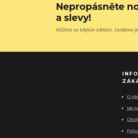
Nepropásněte no
a slevy!
Můžete se kdykoli odhlásit. Zasíláme j
INF
ZÁK
O ná
Jak 
Obch
Fotog