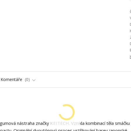
Komentáře
0
jší gumová nástraha značky KEITECH. Vznikla kombinací těla smáčku
pactu. Originální dvoutónový proces vstřikování barev japonské