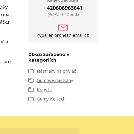
Radek Závodník
Díky
+420606963641
ha má
(Po-Pá, 8-17 hod.)
háčku
rybarenipronet@email.cz
nů a
Zboží zařazeno v
kategoriích
dí pro
Nástrahy na přívlač
Gumové nástrahy
Kopyta
Gumy Keitech