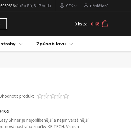
0606963641
(Po-Pá, 8-17 hod.)
CZK
Přihlášení
0
ks
za
0 Kč
t
ástrahy
Způsob lovu
Ohodnotit produkt
4169
Easy Shiner je nejoblíbenější a nejuniverzálnější
gumová nástraha značky KEITECH. Vznikla