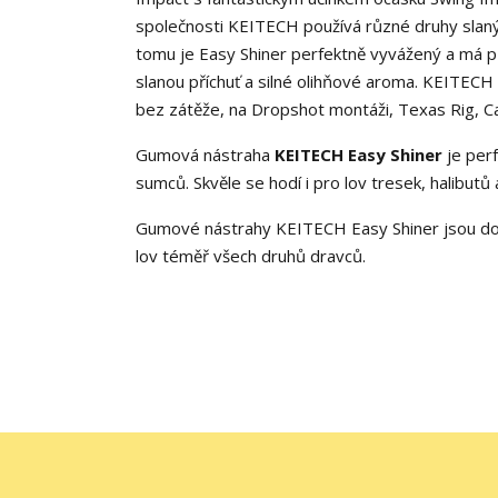
společnosti KEITECH používá různé druhy slanýc
tomu je Easy Shiner perfektně vyvážený a má př
slanou příchuť a silné olihňové aroma. KEITECH 
bez zátěže, na Dropshot montáži, Texas Rig, Ca
Gumová nástraha
KEITECH Easy Shiner
je per
sumců. Skvěle se hodí i pro lov tresek, halibutů
Gumové nástrahy KEITECH Easy Shiner jsou do
lov téměř všech druhů dravců.