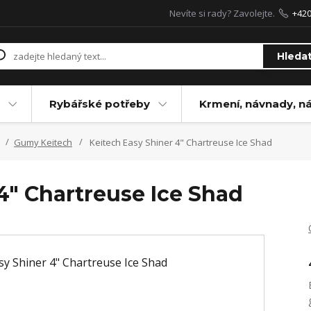
Nevíte si rady? Zavolejte.
+42
Hleda
Rybářské potřeby
Krmení, návnady, n
Gumy Keitech
Keitech Easy Shiner 4" Chartreuse Ice Shad
4" Chartreuse Ice Shad