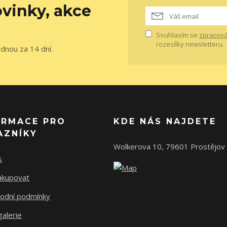
vinky, akce
Souhlasím se
zpracová
rozesílky newsletteru.
ednou za 14 dní.
ORMACE PRO
KDE NÁS NAJDETE
AZNÍKY
Wolkerova 10, 79601 Prostějov
s
nakupovat
odní podmínky
alerie