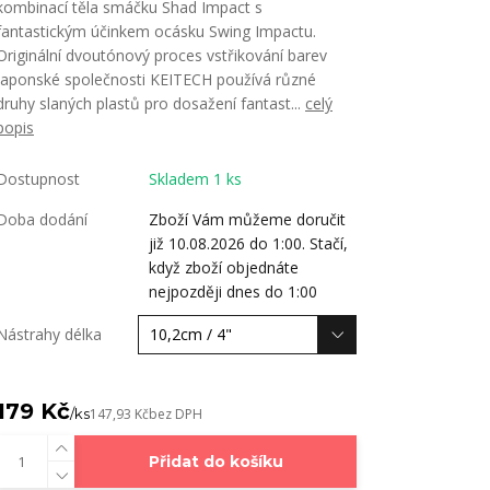
kombinací těla smáčku Shad Impact s
fantastickým účinkem ocásku Swing Impactu.
Originální dvoutónový proces vstřikování barev
japonské společnosti KEITECH používá různé
druhy slaných plastů pro dosažení fantast...
celý
popis
Dostupnost
Skladem 1 ks
Doba dodání
Zboží Vám můžeme doručit
již 10.08.2026 do 1:00. Stačí,
když zboží objednáte
nejpozději dnes do 1:00
Nástrahy délka
179 Kč
/
ks
147,93 Kč
bez DPH
Přidat do košíku