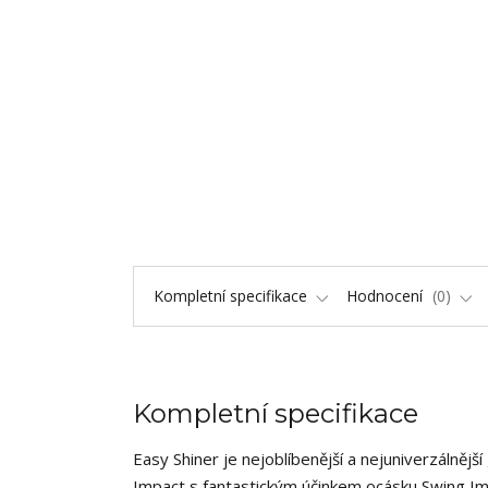
Kompletní specifikace
Hodnocení
0
Kompletní specifikace
Easy Shiner je nejoblíbenější a nejuniverzálně
Impact s fantastickým účinkem ocásku Swing Im