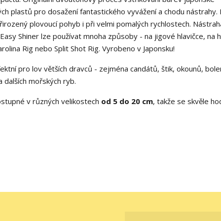
h plastů pro dosažení fantastického vyvážení a chodu nástrahy. 
irozený plovoucí pohyb i při velmi pomalých rychlostech. Nástra
Easy Shiner lze používat mnoha způsoby - na jigové hlavičce, na 
rolina Rig nebo Split Shot Rig. Vyrobeno v Japonsku!
fektní pro lov větších dravců - zejména candátů, štik, okounů, bole
 a dalších mořských ryb.
stupné v různých velikostech
od 5 do 20 cm
, takže se skvěle ho