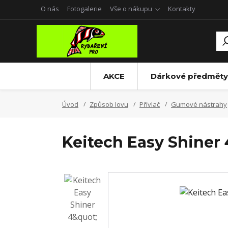
O nás
Fotogalerie
Vše o nákupu
Kontakty
AKCE
Dárkové předměty
Úvod
Způsob lovu
Přívlač
Gumové nástrahy
Keitech Easy Shiner 