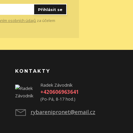
Přihlásit se
ním osobních údajů
za účelem
KONTAKTY
Radek Závodník
+420606963641
(Po-Pá, 8-17 hod.)
rybarenipronet@email.cz