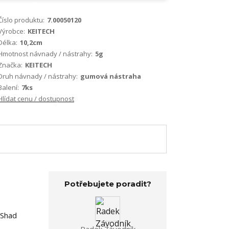
Číslo produktu:
7.00050120
Výrobce:
KEITECH
Délka:
10,2cm
Hmotnost návnady / nástrahy:
5g
Značka:
KEITECH
Druh návnady / nástrahy:
gumová nástraha
Balení:
7ks
Hlídat cenu / dostupnost
Potřebujete poradit?
 Shad