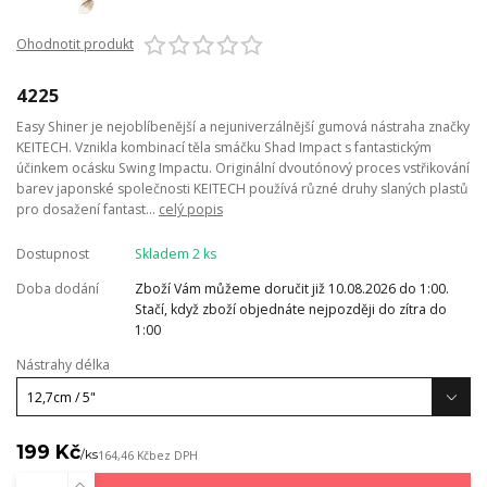
Ohodnotit produkt
4225
Easy Shiner je nejoblíbenější a nejuniverzálnější gumová nástraha značky
KEITECH. Vznikla kombinací těla smáčku Shad Impact s fantastickým
účinkem ocásku Swing Impactu. Originální dvoutónový proces vstřikování
barev japonské společnosti KEITECH používá různé druhy slaných plastů
pro dosažení fantast...
celý popis
Dostupnost
Skladem 2 ks
Doba dodání
Zboží Vám můžeme doručit již 10.08.2026 do 1:00.
Stačí, když zboží objednáte nejpozději do zítra do
1:00
Nástrahy délka
199 Kč
/
ks
164,46 Kč
bez DPH