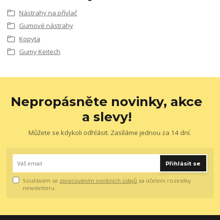
Nástrahy na přívlač
Gumové nástrahy
Kopyta
Gumy Keitech
Nepropásněte novinky, akce
a slevy!
Můžete se kdykoli odhlásit. Zasíláme jednou za 14 dní.
Přihlásit se
Souhlasím se
zpracováním osobních údajů
za účelem rozesílky
newsletteru.