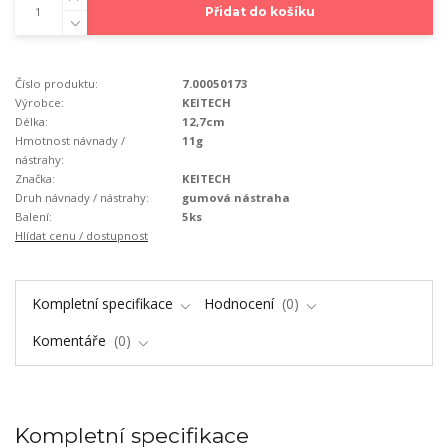
Přidat do košíku
Číslo produktu:
7.00050173
Výrobce:
KEITECH
Délka:
12,7cm
Hmotnost návnady /
11g
nástrahy:
Značka:
KEITECH
Druh návnady / nástrahy:
gumová nástraha
Balení:
5ks
Hlídat cenu / dostupnost
Kompletní specifikace
Hodnocení
0
Komentáře
0
Kompletní specifikace