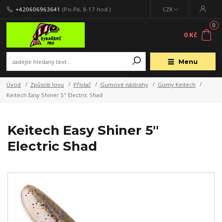
+420606963641
(Po-Pá, 8-17 hod.)
CZK
0
0 Kč
Menu
Úvod
Způsob lovu
Přívlač
Gumové nástrahy
Gumy Keitech
Keitech Easy Shiner 5" Electric Shad
Keitech Easy Shiner 5"
Electric Shad