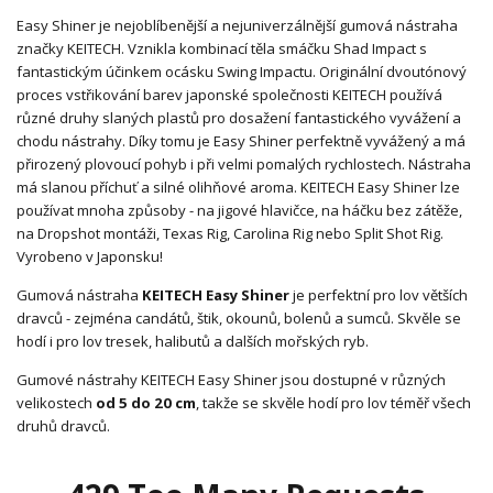
Easy Shiner je nejoblíbenější a nejuniverzálnější gumová nástraha
značky KEITECH. Vznikla kombinací těla smáčku Shad Impact s
fantastickým účinkem ocásku Swing Impactu. Originální dvoutónový
proces vstřikování barev japonské společnosti KEITECH používá
různé druhy slaných plastů pro dosažení fantastického vyvážení a
chodu nástrahy. Díky tomu je Easy Shiner perfektně vyvážený a má
přirozený plovoucí pohyb i při velmi pomalých rychlostech. Nástraha
má slanou příchuť a silné olihňové aroma. KEITECH Easy Shiner lze
používat mnoha způsoby - na jigové hlavičce, na háčku bez zátěže,
na Dropshot montáži, Texas Rig, Carolina Rig nebo Split Shot Rig.
Vyrobeno v Japonsku!
Gumová nástraha
KEITECH Easy Shiner
je perfektní pro lov větších
dravců - zejména candátů, štik, okounů, bolenů a sumců. Skvěle se
hodí i pro lov tresek, halibutů a dalších mořských ryb.
Gumové nástrahy KEITECH Easy Shiner jsou dostupné v různých
velikostech
od 5 do 20 cm
, takže se skvěle hodí pro lov téměř všech
druhů dravců.