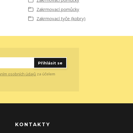
Zakrmovací pomůcky
Zakrmovací pomůcky
Zakrmovací tyče (kobry)
Přihlásit se
ním osobních údajů
za účelem
KONTAKTY