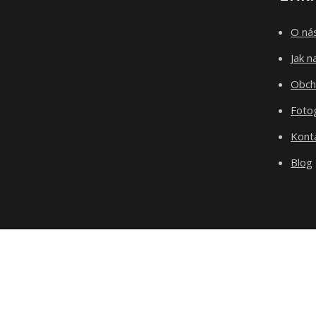
O ná
Jak 
Obch
Fotog
Kont
Blog
test