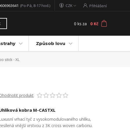
0606963641
(Po-Pá, 8-17 hod.)
CZK
Přihlášení
0
ks
za
0 Kč
t
ástrahy
Způsob lovu
o stick - XL
Ohodnotit produkt
Uhlíková kobra M-CASTXL
Luxusní vrhací tyč z vysokomodulovaného uhlíku,
zesílená vnější vrstvou z 3K cross woven carbonu.