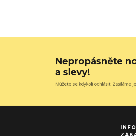
Nepropásněte no
a slevy!
Můžete se kdykoli odhlásit. Zasíláme j
INF
ZÁK