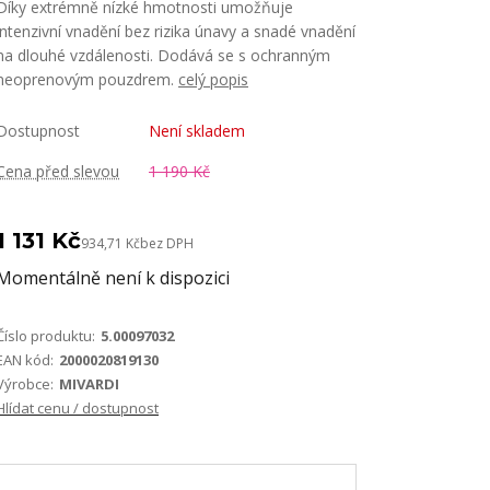
Díky extrémně nízké hmotnosti umožňuje
intenzivní vnadění bez rizika únavy a snadé vnadění
na dlouhé vzdálenosti. Dodává se s ochranným
neoprenovým pouzdrem.
celý popis
Dostupnost
Není skladem
Cena před slevou
1 190 Kč
1 131 Kč
934,71 Kč
bez DPH
Momentálně není k dispozici
Číslo produktu:
5.00097032
EAN kód:
2000020819130
Výrobce:
MIVARDI
Hlídat cenu / dostupnost