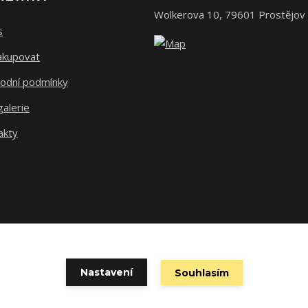
Wolkerova 10, 79601 Prostějov
s
nakupovat
odní podmínky
alerie
akty
Nastavení
Souhlasím
Vytvořeno na
Eshop-rychle.cz