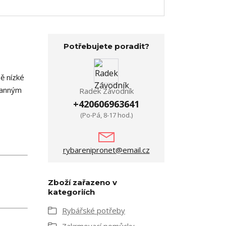
Potřebujete poradit?
ě nízké
hranným
Radek Závodník
+420606963641
(Po-Pá, 8-17 hod.)
rybarenipronet@email.cz
Zboží zařazeno v
kategoriích
Rybářské potřeby