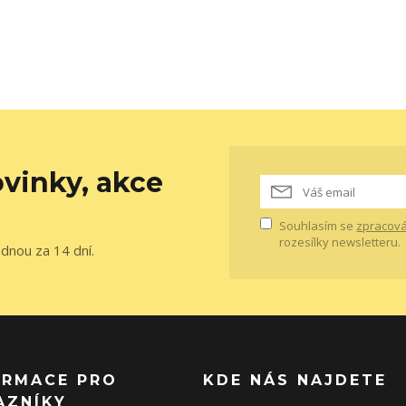
vinky, akce
Souhlasím se
zpracová
rozesílky newsletteru.
ednou za 14 dní.
ORMACE PRO
KDE NÁS NAJDETE
AZNÍKY