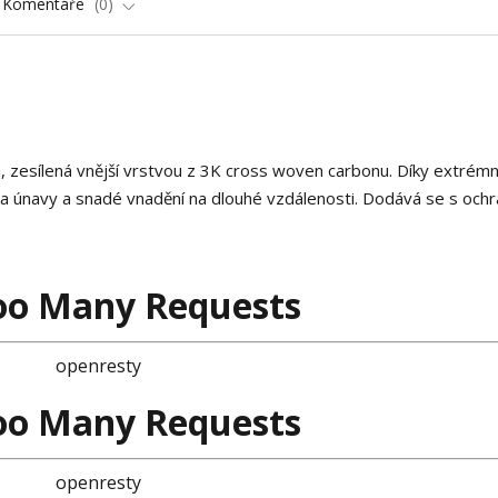
Komentáře
0
, zesílená vnější vrstvou z 3K cross woven carbonu. Díky extrémn
ika únavy a snadé vnadění na dlouhé vzdálenosti. Dodává se s oc
oo Many Requests
openresty
oo Many Requests
openresty