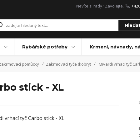
Nevíte si rady? Zavolejte.
+42
Hleda
Rybářské potřeby
Krmení, návnady, n
Zakrmovací pomůcky
Zakrmovací tyče (kobry)
Mivardi vrhací tyč Carb
rbo stick - XL