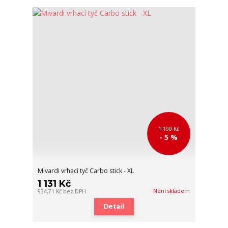
1 190 Kč
- 5 %
Mivardi vrhací tyč Carbo stick - XL
1 131 Kč
Není skladem
934,71 Kč
bez DPH
Detail