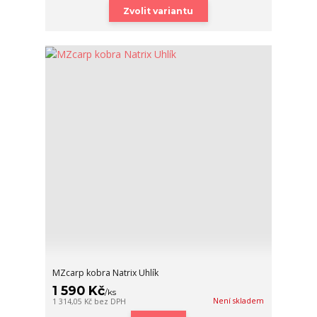
Zvolit variantu
MZcarp kobra Natrix Uhlík
1 590 Kč
/
ks
Není skladem
1 314,05 Kč
bez DPH