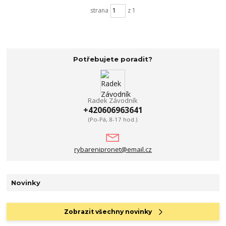
strana
z 1
Potřebujete poradit?
Radek Závodník
+420606963641
(Po-Pá, 8-17 hod.)
rybarenipronet@email.cz
Novinky
Zobrazit všechny novinky