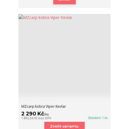
MZcarp kobra Viper Kevlar
2 290 Kč
/
ks
Skladem 1 ks
1 892,56 Kč
bez DPH
Zvolit variantu