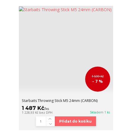
1 599 Kč
- 7 %
Starbaits Throwing Stick M5 24mm (CARBON)
1 487 Kč
/
ks
Skladem 1 ks
1 228,93 Kč
bez DPH
Přidat do košíku