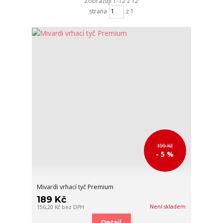
Zobrazuji 1-12 z 12
strana
z 1
199 Kč
- 5 %
Mivardi vrhací tyč Premium
189 Kč
Není skladem
156,20 Kč
bez DPH
Detail