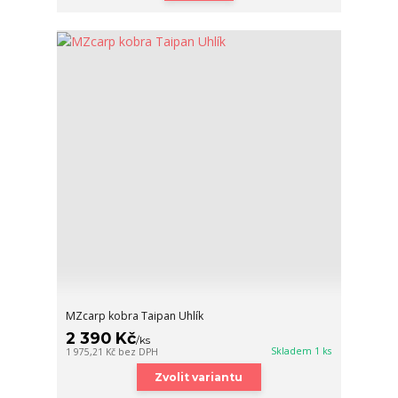
MZcarp kobra Taipan Uhlík
2 390 Kč
/
ks
Skladem 1 ks
1 975,21 Kč
bez DPH
Zvolit variantu