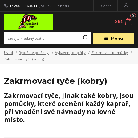
+420606963641
(Po-Pá, 8-17 hod.)
CZK
0
0 Kč
Menu
Úvod
Rybářské potřeby
Vybavení, doplňky
Zakrmovací pomůcky
Zakrmovací tyče (kobry)
Zakrmovací tyče (kobry)
Zakrmovací tyče, jinak také kobry, jsou
pomůcky, které
ocenění každý kaprař,
při vnadění své návnady na lovné
místo.