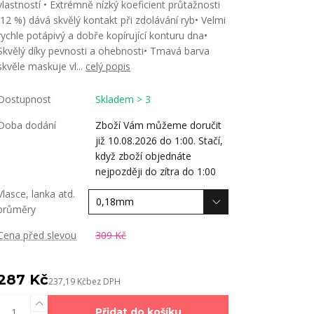
vlastností • Extrémně nízký koeficient průtažnosti
(12 %) dává skvělý kontakt při zdolávání ryb• Velmi
rychle potápivý a dobře kopírující konturu dna•
Skvělý díky pevnosti a ohebnosti• Tmavá barva
skvěle maskuje vl...
celý popis
Dostupnost
Skladem > 3
Doba dodání
Zboží Vám můžeme doručit
již 10.08.2026 do 1:00. Stačí,
když zboží objednáte
nejpozději do zítra do 1:00
Vlasce, lanka atd.
průměry
Cena před slevou
309 Kč
287 Kč
237,19 Kč
bez DPH
Přidat do košíku