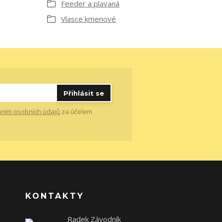
Feeder a plavaná
Vlasce kmenové
Přihlásit se
ním osobních údajů
za účelem
KONTAKTY
Radek Závodník