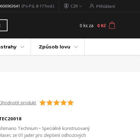
0606963641
(Po-Pá, 8-17 hod.)
CZK
Přihlášení
0
ks
za
0 Kč
t
ástrahy
Způsob lovu
Ohodnotit produkt
TEC20018
Shimano Technium • Speciálně konstruovaný
vlasec ze tří jader pro zlepšení odhozových