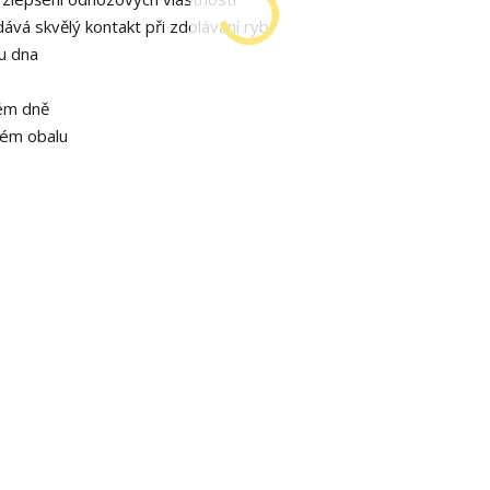
dává skvělý kontakt při zdolávání ryb
ru dna
tém dně
ném obalu