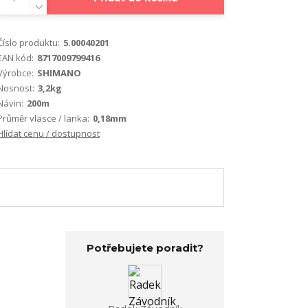
Číslo produktu:
5.00040201
EAN kód:
8717009799416
Výrobce:
SHIMANO
Nosnost:
3,2kg
Návin:
200m
Průměr vlasce / lanka:
0,18mm
Hlídat cenu / dostupnost
Potřebujete poradit?