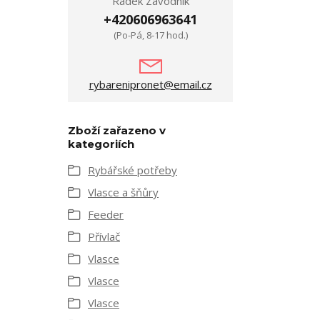
Radek Závodník
+420606963641
(Po-Pá, 8-17 hod.)
rybarenipronet@email.cz
Zboží zařazeno v
kategoriích
Rybářské potřeby
Vlasce a šňůry
Feeder
Přívlač
Vlasce
Vlasce
Vlasce