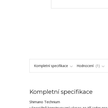
Kompletní specifikace
Hodnocení
1
Kompletní specifikace
Shimano Technium
• Speciálně konstruovaný vlasec ze tří jader pr