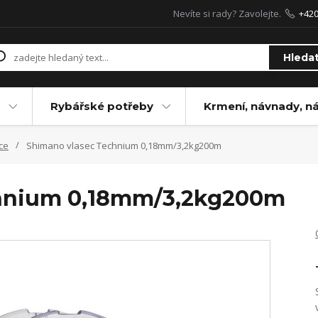
Nevíte si rady? Zavolejte.
+42
Hleda
Rybářské potřeby
Krmení, návnady, n
ce
Shimano vlasec Technium 0,18mm/3,2kg200m
chnium 0,18mm/3,2kg200m