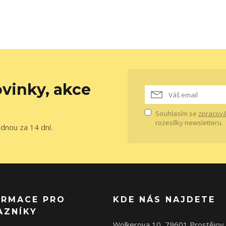
vinky, akce
Souhlasím se
zpracová
rozesílky newsletteru.
ednou za 14 dní.
ORMACE PRO
KDE NÁS NAJDETE
AZNÍKY
Wolkerova 10, 79601 Prostějov