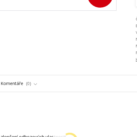
Komentáře
0
o zlepšení odhozových vlastností