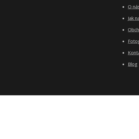
O ná
Jak 
Obch
Fotog
Kont
Blog
test