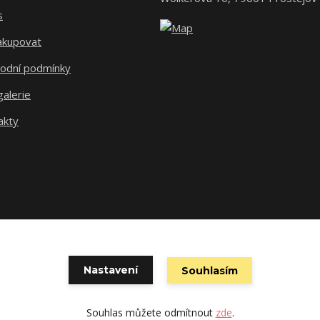
s
nakupovat
odní podmínky
alerie
akty
Nastavení
Souhlasím
Vytvořeno na
Eshop-rychle.cz
Souhlas můžete odmítnout
zde
.