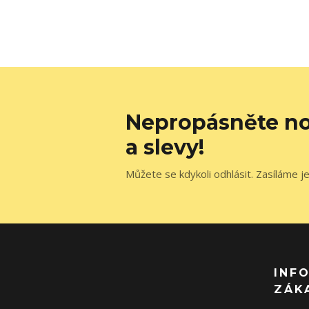
Nepropásněte no
a slevy!
Můžete se kdykoli odhlásit. Zasíláme j
INF
ZÁK