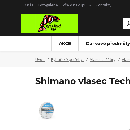
O nás
Fotogalerie
Vše o nákupu
Kontakty
AKCE
Dárkové předměty
Úvod
Rybářské potřeby
Vlasce a šňůry
Vlas
Shimano vlasec Te