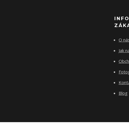
INF
ZÁK
O ná
Jak 
Obch
Fotog
Kont
Blog
test