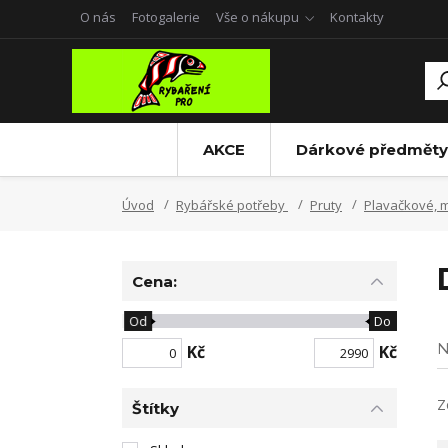
O nás
Fotogalerie
Vše o nákupu
Kontakty
AKCE
Dárkové předměty
Úvod
Rybářské potřeby
Pruty
Plavačkové, 
Cena:
Od
Do
N
Kč
Kč
Z
Štítky