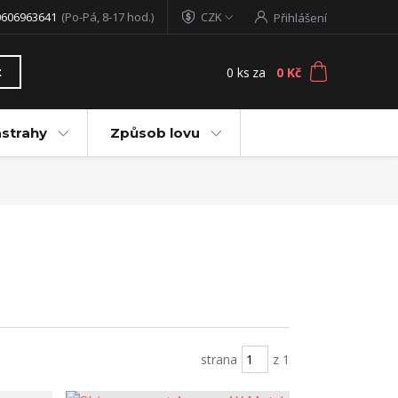
0606963641
(Po-Pá, 8-17 hod.)
CZK
Přihlášení
0
ks
za
0 Kč
t
ástrahy
Způsob lovu
strana
z 1