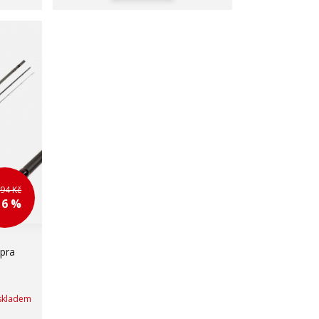
894 Kč
16 %
pra
skladem