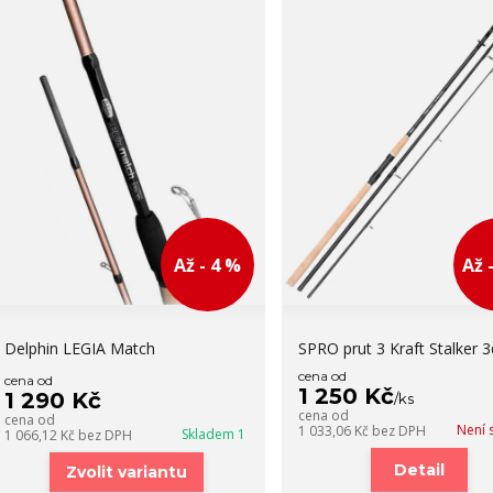
Až - 4 %
Až 
Delphin LEGIA Match
SPRO prut 3 Kraft Stalker 3d
cena od
cena od
1 250 Kč
1 290 Kč
/
ks
cena od
cena od
Není 
1 033,06 Kč
bez DPH
Skladem 1
1 066,12 Kč
bez DPH
Detail
Zvolit variantu