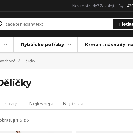
Nevíte si rady? Zavolejte.
+42
Hleda
Rybářské potřeby
Krmení, návnady, n
matchové
Děličky
Děličky
ejnovější
Nejlevnější
Nejdražší
obrazuji 1-5 z 5