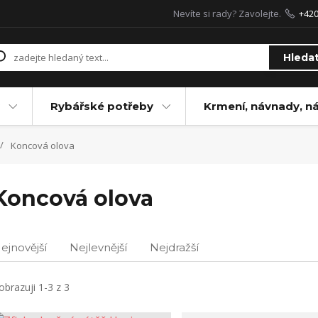
Nevíte si rady? Zavolejte.
+42
Hleda
Rybářské potřeby
Krmení, návnady, n
Koncová olova
Koncová olova
ejnovější
Nejlevnější
Nejdražší
obrazuji 1-3 z 3