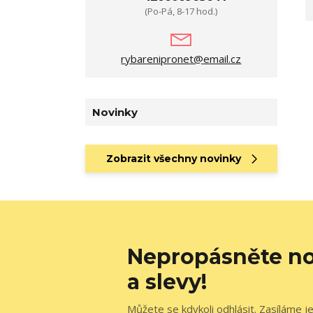
(Po-Pá, 8-17 hod.)
rybarenipronet@email.cz
Novinky
Zobrazit všechny novinky
Nepropásněte no
a slevy!
Můžete se kdykoli odhlásit. Zasíláme j