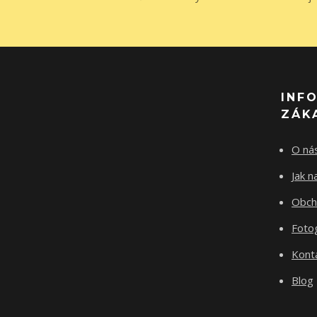
INF
ZÁK
O ná
Jak 
Obch
Fotog
Kont
Blog