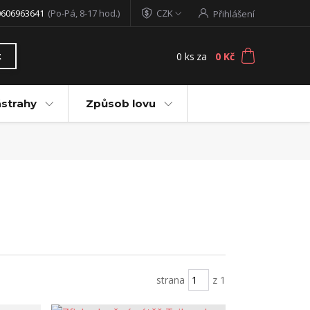
0606963641
(Po-Pá, 8-17 hod.)
CZK
Přihlášení
0
ks
za
0 Kč
t
ástrahy
Způsob lovu
strana
z 1