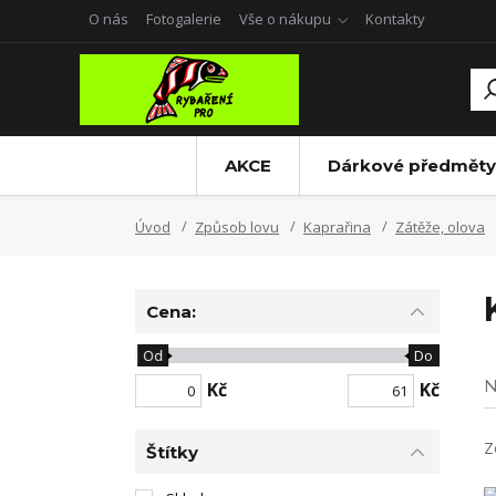
O nás
Fotogalerie
Vše o nákupu
Kontakty
AKCE
Dárkové předměty
Úvod
Způsob lovu
Kaprařina
Zátěže, olova
Cena:
Od
Do
N
Kč
Kč
Z
Štítky