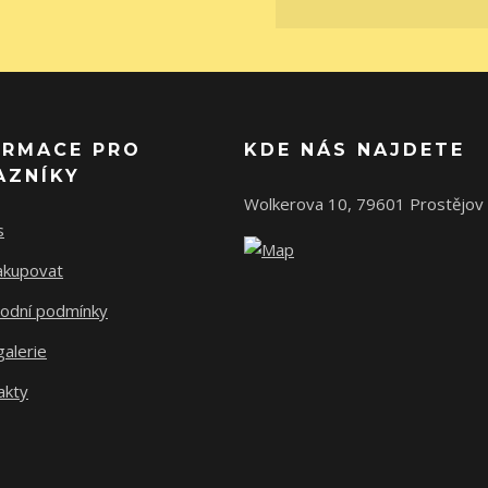
ORMACE PRO
KDE NÁS NAJDETE
AZNÍKY
Wolkerova 10, 79601 Prostějov
s
nakupovat
odní podmínky
alerie
akty