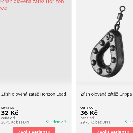
Zfish olověná zátěž Horizon Lead
Zfish olověná zátěž Grippa
cena od
cena od
32 Kč
36 Kč
cena od
cena od
Skladem > 3
Skla
26,45 Kč
bez DPH
29,75 Kč
bez DPH
Zvolit variantu
Zvolit variantu