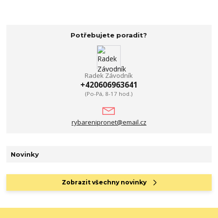
Potřebujete poradit?
Radek Závodník
+420606963641
(Po-Pá, 8-17 hod.)
rybarenipronet@email.cz
Novinky
Zobrazit všechny novinky