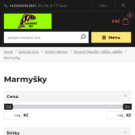
+420606963641
(Po-Pá, 8-17 hod.)
CZK
0
0 Kč
Menu
Úvod
Způsob lovu
Zimní rybolov
Jigoové hlavičky, háčky, zátěže
Marmyšky
Marmyšky
Cena:
Od
Do
Kč
Kč
Štítky