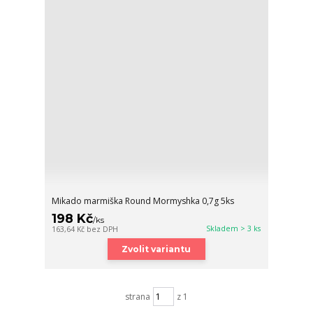
Mikado marmiška Round Mormyshka 0,7g 5ks
198 Kč
/
ks
Skladem > 3 ks
163,64 Kč
bez DPH
Zvolit variantu
strana
z 1