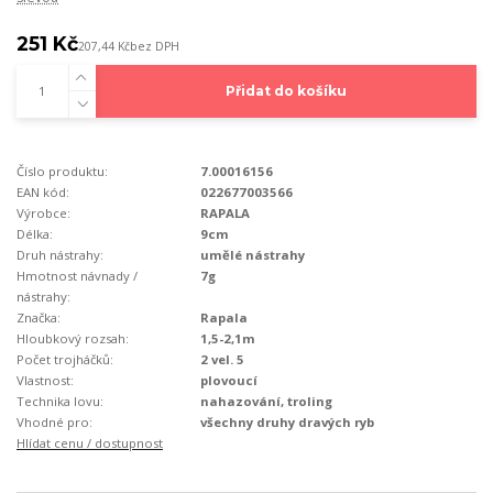
251 Kč
207,44 Kč
bez DPH
Přidat do košíku
Číslo produktu:
7.00016156
EAN kód:
022677003566
Výrobce:
RAPALA
Délka:
9cm
Druh nástrahy:
umělé nástrahy
Hmotnost návnady /
7g
nástrahy:
Značka:
Rapala
Hloubkový rozsah:
1,5-2,1m
Počet trojháčků:
2 vel. 5
Vlastnost:
plovoucí
Technika lovu:
nahazování, troling
Vhodné pro:
všechny druhy dravých ryb
Hlídat cenu / dostupnost