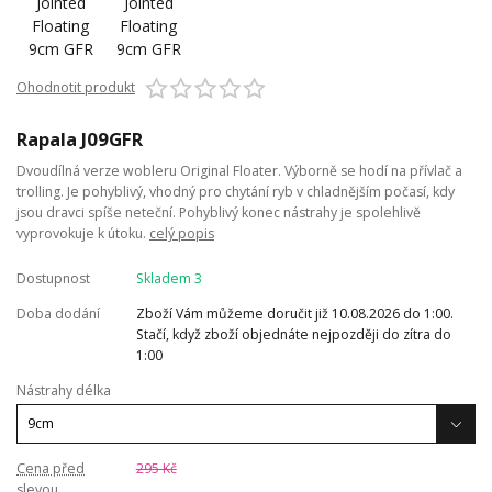
Ohodnotit produkt
Rapala J09GFR
Dvoudílná verze wobleru Original Floater. Výborně se hodí na přívlač a
trolling. Je pohyblivý, vhodný pro chytání ryb v chladnějším počasí, kdy
jsou dravci spíše neteční. Pohyblivý konec nástrahy je spolehlivě
vyprovokuje k útoku.
celý popis
Dostupnost
Skladem 3
Doba dodání
Zboží Vám můžeme doručit již 10.08.2026 do 1:00.
Stačí, když zboží objednáte nejpozději do zítra do
1:00
Nástrahy délka
Cena před
295 Kč
slevou