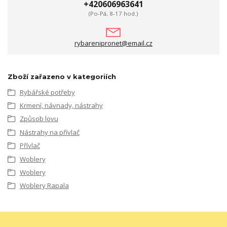
+420606963641
(Po-Pá, 8-17 hod.)
rybarenipronet@email.cz
Zboží zařazeno v kategoriích
Rybářské potřeby
Krmení, návnady, nástrahy
Způsob lovu
Nástrahy na přívlač
Přívlač
Woblery
Woblery
Woblery Rapala