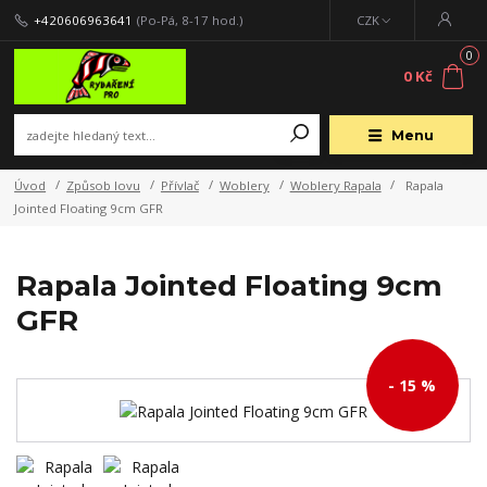
+420606963641
(Po-Pá, 8-17 hod.)
CZK
0
0 Kč
Menu
Úvod
Způsob lovu
Přívlač
Woblery
Woblery Rapala
Rapala
Jointed Floating 9cm GFR
Rapala Jointed Floating 9cm
GFR
- 15 %