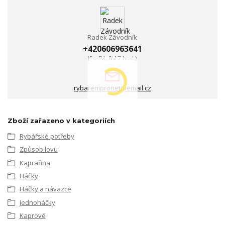
Radek Závodník
+420606963641
(Po-Pá, 8-17 hod.)
rybarenipronet@email.cz
Zboží zařazeno v kategoriích
Rybářské potřeby
Způsob lovu
Kaprařina
Háčky
Háčky a návazce
Jednoháčky
Kaprové