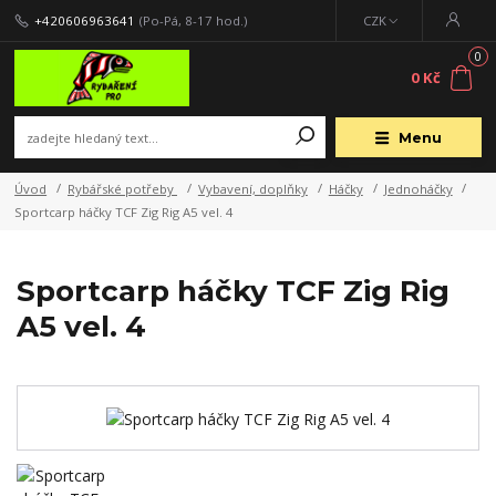
+420606963641
(Po-Pá, 8-17 hod.)
CZK
0
0 Kč
Menu
Úvod
Rybářské potřeby
Vybavení, doplňky
Háčky
Jednoháčky
Sportcarp háčky TCF Zig Rig A5 vel. 4
Sportcarp háčky TCF Zig Rig
A5 vel. 4