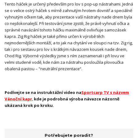
Tento háček je určený především pro lov s pop-up nástrahami. Jedná
se o velice ostrý háček s mírně zahnutým hrotem dovnitř a speciálně
vyhnutým očkem tak, aby prezentace vaší nástrahy nade dnem byla
co nejdokonalejší. Při testování jsme zjistili, že právě vyhnutí očka a
správné navázání tohoto háčku maximálně ovlivňuje samozásek
kapra. Zig Rig háček je také přímo určen k výrobě těch
nejmodernějších montáží, a to jak na chytání ve sloupci na tzv. Zig rig,
tak i pro sestavu pro lov s krátkým návazcem kousek nade dnem,
Chod Rig. Výborné výsledky jsme s ním zaznamenali i při lovu ve
velmi studené vodě, kde nám za nástrahu posloužila plovoučka
obalená pastou – "neutrální prezentace“.
Podívejte se na instruktážní video na
Sportcarp TV s názvem
Vánoční kapr
,
kde je podrobná výroba návazce názorně
ukázaná krok po kroku.
Potřebujete poradit?