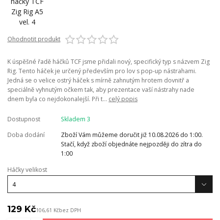
Ohodnotit produkt
K úspěšné řadě háčků TCF jsme přidali nový, specifický typ s názvem Zig
Rig. Tento háček je určený především pro lov s pop-up nástrahami.
Jedná se o velice ostrý háček s mírně zahnutým hrotem dovnitř a
speciálně vyhnutým očkem tak, aby prezentace vaší nástrahy nade
dnem byla co nejdokonalejší. Při t...
celý popis
Dostupnost
Skladem 3
Doba dodání
Zboží Vám můžeme doručit již 10.08.2026 do 1:00.
Stačí, když zboží objednáte nejpozději do zítra do
1:00
Háčky velikost
129 Kč
106,61 Kč
bez DPH