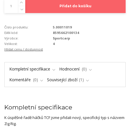
Přidat do košíku
Číslo produktu:
5.00011019
EAN kód:
8595662100134
Výrobce:
Sportcarp
Velikost:
4
Hlídat cenu / dostupnost
Kompletní specifikace
Hodnocení
0
Komentáře
0
Související zboží
1
Kompletní specifikace
K úspěšné řadě háčků TCF jsme přidali nový, specifický typ s názvem
Zig Rig.