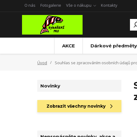
O nás
Fotogalerie
Vše o nákupu
Kontakty
AKCE
Dárkové předměty
Úvod
Souhlas se zpracováním osobních údajů pro 
Novinky
Zobrazit všechny novinky
Nepropásněte novinky, akce a