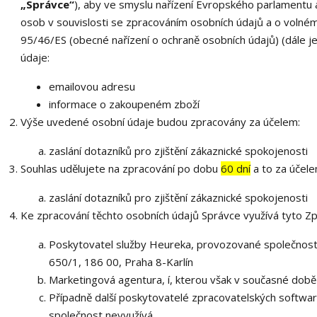
„Správce“
), aby ve smyslu nařízení Evropského parlamentu 
osob v souvislosti se zpracováním osobních údajů a o volné
95/46/ES (obecné nařízení o ochraně osobních údajů) (dále j
údaje:
emailovou adresu
informace o zakoupeném zboží
Výše uvedené osobní údaje budou zpracovány za účelem:
zaslání dotazníků pro zjištění zákaznické spokojenosti
Souhlas udělujete na zpracování po dobu
60 dní
a to za účele
zaslání dotazníků pro zjištění zákaznické spokojenosti
Ke zpracování těchto osobních údajů Správce využívá tyto Zp
Poskytovatel služby Heureka, provozované společností 
650/1, 186 00, Praha 8-Karlín
Marketingová agentura, í, kterou však v současné době
Případně další poskytovatelé zpracovatelských softwarů
společnost nevyužívá.