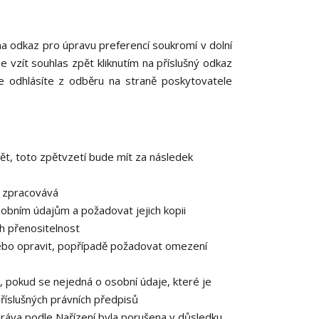
 na odkaz pro úpravu preferencí soukromí v dolní
e vzít souhlas zpět kliknutím na příslušný odkaz
e odhlásíte z odběru na straně poskytovatele
ět, toto zpětvzetí bude mít za následek
e zpracovává
obním údajům a požadovat jejich kopii
h přenositelnost
ebo opravit, popřípadě požadovat omezení
 pokud se nejedná o osobní údaje, které je
říslušných právních předpisů
práva podle Nařízení byla porušena v důsledku