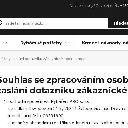
Nevíte si rady? Zavolejte.
+42
Hleda
Rybářské potřeby
Krmení, návnady, n
účely zaslání dotazníku zákaznické spokojenosti
Souhlas se zpracováním osob
zaslání dotazníku zákaznické
obchodní společnosti Rybaření PRO s.r.o.
se sídlem Osvobození 216 , 76311 Želechovice nad Dřevnicí
identifikační číslo: 06591990
zapsané v obchodním rejstříku vedeném u Krajského soudu v 