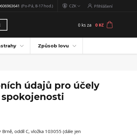
0606963641
(Po-Pá, 8-17 hod.)
CZK
Přihlášení
0
ks
za
0 Kč
t
ástrahy
Způsob lovu
ních údajů pro účely
 spokojenosti
Brně, oddíl C, vložka 103055 (dále jen