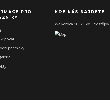
ORMACE PRO
KDE NÁS NAJDETE
AZNÍKY
Wolkerova 10, 79601 Prostějov
s
nakupovat
odní podmínky
alerie
akty