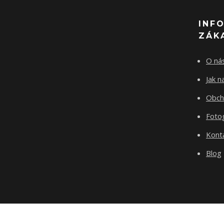
INF
ZÁK
O ná
Jak 
Obch
Fotog
Kont
Blog
test