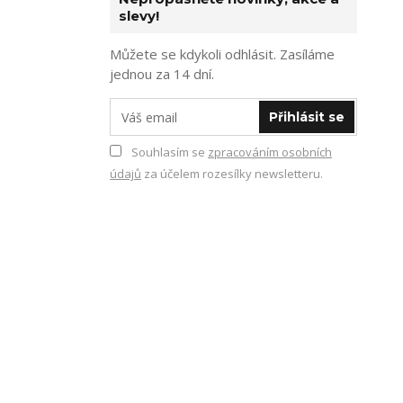
slevy!
Můžete se kdykoli odhlásit. Zasíláme
jednou za 14 dní.
Přihlásit se
Souhlasím se
zpracováním osobních
údajů
za účelem rozesílky newsletteru.