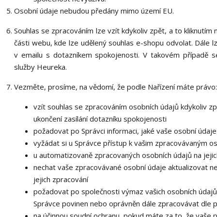
Osobní údaje nebudou předány mimo území EU.
Souhlas se zpracováním lze vzít kdykoliv zpět, a to kliknutím
části webu, kde lze udělený souhlas e-shopu odvolat. Dále lz
v emailu s dotazníkem spokojenosti. V takovém případě s
služby Heureka.
Vezměte, prosíme, na vědomí, že podle Nařízení máte právo:
vzít souhlas se zpracováním osobních údajů kdykoliv zp
ukončení zasílání dotazníku spokojenosti
požadovat po Správci informaci, jaké vaše osobní údaj
vyžádat si u Správce přístup k vašim zpracovávaným os
u automatizovaně zpracovaných osobních údajů na jejic
nechat vaše zpracovávané osobní údaje aktualizovat n
jejich zpracování
požadovat po společnosti výmaz vašich osobních údajů,
Správce povinen nebo oprávněn dále zpracovávat dle p
na účinnou soudní ochranu, pokud máte za to, že vaše 