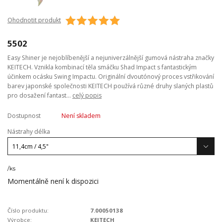
Ohodnotit produkt
5502
Easy Shiner je nejoblíbenější a nejuniverzálnější gumová nástraha značky
KEITECH. Vznikla kombinací těla smáčku Shad Impact s fantastickým
účinkem ocásku Swing Impactu. Originální dvoutónový proces vstřikování
barev japonské společnosti KEITECH používá různé druhy slaných plastů
pro dosažení fantast...
celý popis
Dostupnost
Není skladem
Nástrahy délka
/
ks
Momentálně není k dispozici
Číslo produktu:
7.00050138
Výrobce:
KEITECH