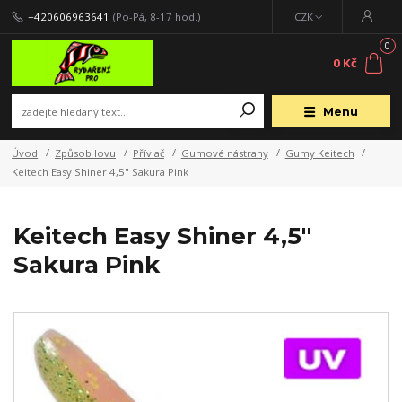
+420606963641
(Po-Pá, 8-17 hod.)
CZK
0
0 Kč
Menu
Úvod
Způsob lovu
Přívlač
Gumové nástrahy
Gumy Keitech
Keitech Easy Shiner 4,5" Sakura Pink
Keitech Easy Shiner 4,5"
Sakura Pink