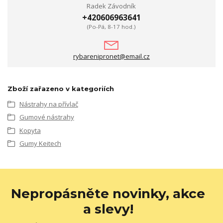
Radek Závodník
+420606963641
(Po-Pá, 8-17 hod.)
rybarenipronet@email.cz
Zboží zařazeno v kategoriích
Nástrahy na přívlač
Gumové nástrahy
Kopyta
Gumy Keitech
Nepropásněte novinky, akce
a slevy!