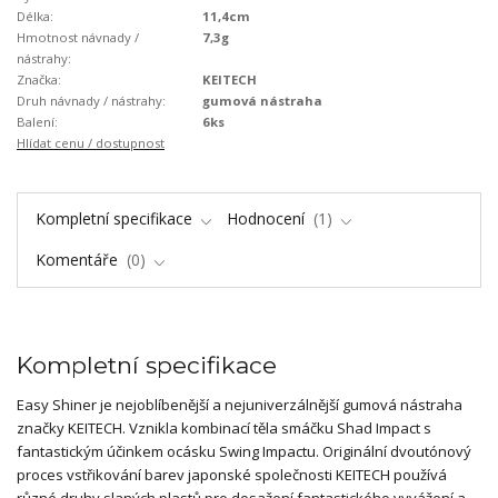
Délka:
11,4cm
Hmotnost návnady /
7,3g
nástrahy:
Značka:
KEITECH
Druh návnady / nástrahy:
gumová nástraha
Balení:
6ks
Hlídat cenu / dostupnost
Kompletní specifikace
Hodnocení
1
Komentáře
0
Kompletní specifikace
Easy Shiner je nejoblíbenější a nejuniverzálnější gumová nástraha
značky KEITECH. Vznikla kombinací těla smáčku Shad Impact s
fantastickým účinkem ocásku Swing Impactu. Originální dvoutónový
proces vstřikování barev japonské společnosti KEITECH používá
různé druhy slaných plastů pro dosažení fantastického vyvážení a