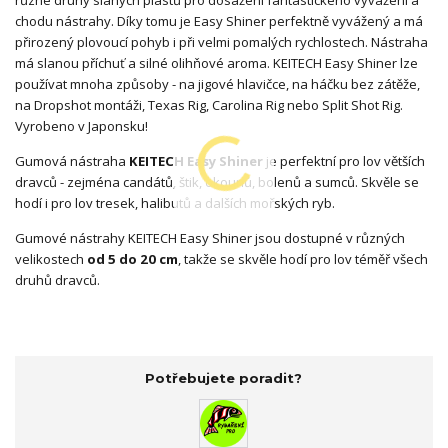
chodu nástrahy. Díky tomu je Easy Shiner perfektně vyvážený a má
přirozený plovoucí pohyb i při velmi pomalých rychlostech. Nástraha
má slanou příchuť a silné olihňové aroma. KEITECH Easy Shiner lze
používat mnoha způsoby - na jigové hlavičce, na háčku bez zátěže,
na Dropshot montáži, Texas Rig, Carolina Rig nebo Split Shot Rig.
Vyrobeno v Japonsku!
Gumová nástraha
KEITECH Easy Shiner
je perfektní pro lov větších
dravců - zejména candátů, štik, okounů, bolenů a sumců. Skvěle se
hodí i pro lov tresek, halibutů a dalších mořských ryb.
Gumové nástrahy KEITECH Easy Shiner jsou dostupné v různých
velikostech
od 5 do 20 cm
, takže se skvěle hodí pro lov téměř všech
druhů dravců.
Potřebujete poradit?