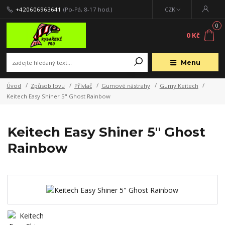
+420606963641
(Po-Pá, 8-17 hod.)
CZK
0
0 Kč
Menu
Úvod
Způsob lovu
Přívlač
Gumové nástrahy
Gumy Keitech
Keitech Easy Shiner 5" Ghost Rainbow
Keitech Easy Shiner 5" Ghost
Rainbow