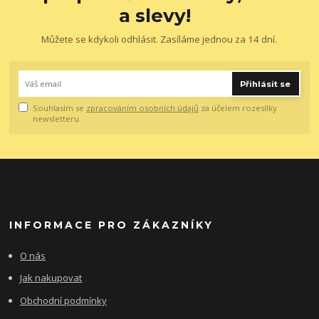
a slevy!
Můžete se kdykoli odhlásit. Zasíláme jednou za 14 dní.
Přihlásit se
Souhlasím se
zpracováním osobních údajů
za účelem rozesílky
newsletteru.
INFORMACE PRO ZÁKAZNÍKY
O nás
Jak nakupovat
Obchodní podmínky