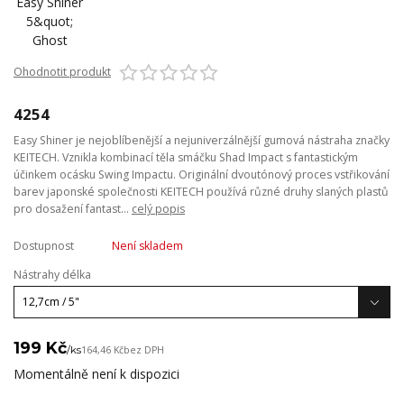
Ohodnotit produkt
4254
Easy Shiner je nejoblíbenější a nejuniverzálnější gumová nástraha značky
KEITECH. Vznikla kombinací těla smáčku Shad Impact s fantastickým
účinkem ocásku Swing Impactu. Originální dvoutónový proces vstřikování
barev japonské společnosti KEITECH používá různé druhy slaných plastů
pro dosažení fantast...
celý popis
Dostupnost
Není skladem
Nástrahy délka
199 Kč
/
ks
164,46 Kč
bez DPH
Momentálně není k dispozici