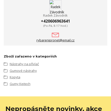
Radek Závodník
+420606963641
(Po-Pá, 8-17 hod.)
rybarenipronet@email.cz
Zboží zařazeno v kategoriích
Nástrahy na přívlač
Gumové nástrahy
Kopyta
Gumy Keitech
Nepropásněte novinky, akce