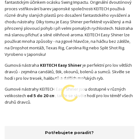
fantastickým účinkem ocásku Swing Impactu. Originální dvoutónový
proces vstřikování barev japonské společnosti KEITECH používá
různé druhy slaných plastů pro dosažení fantastického vyvážení a
chodu nástrahy. Díky tomu je Easy Shiner perfektně vyvážený a má
přirozený plovoucí pohyb i při velmi pomalých rychlostech. Nástraha
má slanou příchuť a silné olihňové aroma. KEITECH Easy Shiner lze
používat mnoha způsoby - na jigové hlavičce, na háčku bez zátěže,
na Dropshot montáži, Texas Rig, Carolina Rig nebo Split Shot Rig.
Vyrobeno v Japonsku!
Gumová nástraha
KEITECH Easy Shiner
je perfektní pro lov větších
dravců - zejména candátů, štik, okounů, bolenů a sumců. Skvěle se
hodí i pro lov tresek, halibutů a dalších mořských ryb.
Gumové nástrahy KEITECH Easy Shiner jsou dostupné v různých
velikostech
od 5 do 20 cm
, takže se skvěle hodí pro lov téměř všech
druhů dravců.
Potřebujete poradit?