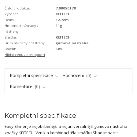
Číslo produktu:
7.00050178
Výrobce:
KEITECH
Délka:
12,7cm
Hmotnost návnady /
11g
nástrahy:
Značka:
KEITECH
Druh návnady / nástrahy:
gumová nástraha
Balení:
5ks
Hlídat cenu / dostupnost
Kompletní specifikace
Hodnocení
0
Komentáře
0
Kompletní specifikace
Easy Shiner je nejoblíbenější a nejuniverzálnější gumová nástraha
značky KEITECH. Vznikla kombinací těla smáčku Shad Impact s